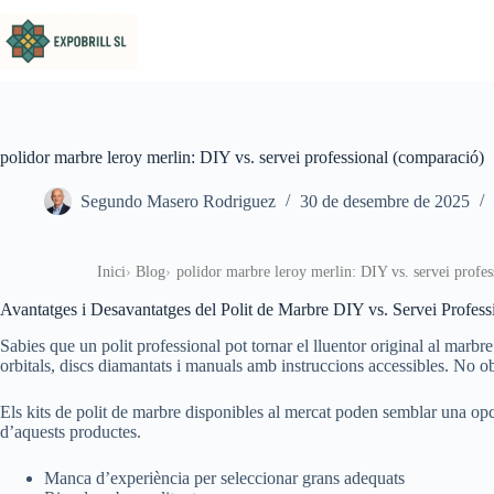
Omet al contingut
polidor marbre leroy merlin: DIY vs. servei professional (comparació)
Segundo Masero Rodriguez
30 de desembre de 2025
Inici
Blog
polidor marbre leroy merlin: DIY vs. servei profe
Avantatges i Desavantatges del Polit de Marbre DIY vs. Servei Profess
Sabies que un polit professional pot tornar el lluentor original al mar
orbitals, discs diamantats i manuals amb instruccions accessibles. No obs
Els kits de polit de marbre disponibles al mercat poden semblar una opci
d’aquests productes.
Manca d’experiència per seleccionar grans adequats