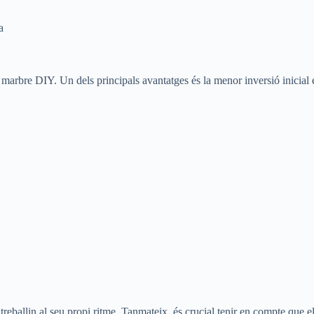
a
de marbre DIY. Un dels principals avantatges és la menor inversió inicia
 treballin al seu propi ritme. Tanmateix, és crucial tenir en compte que 