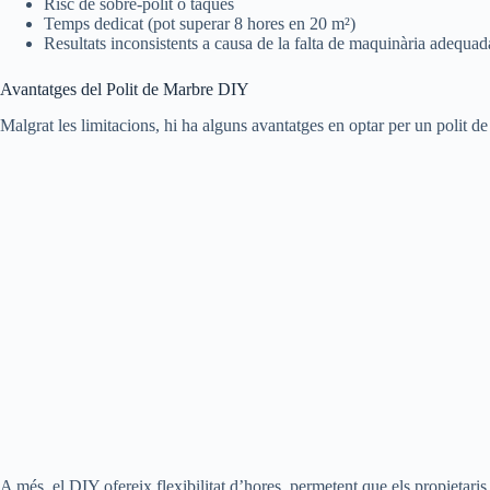
Risc de sobre-polit o taques
Temps dedicat (pot superar 8 hores en 20 m²)
Resultats inconsistents a causa de la falta de maquinària adequad
Avantatges del Polit de Marbre DIY
Malgrat les limitacions, hi ha alguns avantatges en optar per un polit 
A més, el DIY ofereix flexibilitat d’hores, permetent que els propietaris