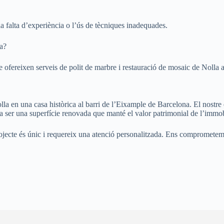
e la falta d’experiència o l’ús de tècniques inadequades.
na?
e ofereixen serveis de polit de marbre i restauració de mosaic de Nolla 
la en una casa històrica al barri de l’Eixample de Barcelona. El nostre e
a ser una superfície renovada que manté el valor patrimonial de l’immo
te és únic i requereix una atenció personalitzada. Ens comprometem a ofe