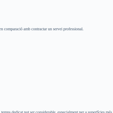
l en comparació amb contractar un servei professional.
el temps dedicat pot ser considerable, especialment per a superfícies més