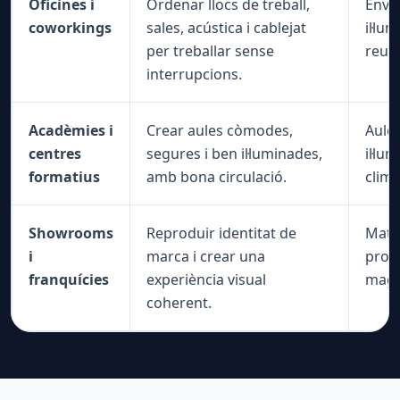
Oficines i
Ordenar llocs de treball,
Enva
coworkings
sales, acústica i cablejat
il·lu
per treballar sense
reuni
interrupcions.
Acadèmies i
Crear aules còmodes,
Aules
centres
segures i ben il·luminades,
il·lu
formatius
amb bona circulació.
clima
Showrooms
Reproduir identitat de
Mater
i
marca i crear una
produ
franquícies
experiència visual
maga
coherent.