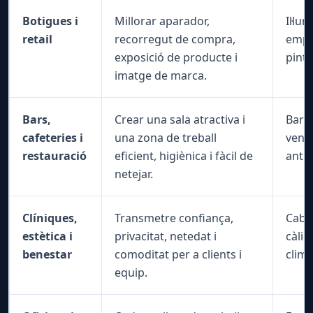
Botigues i
Millorar aparador,
Il·lu
retail
recorregut de compra,
empro
exposició de producte i
pintu
imatge de marca.
Bars,
Crear una sala atractiva i
Barre
cafeteries i
una zona de treball
venti
restauració
eficient, higiènica i fàcil de
antil
netejar.
Clíniques,
Transmetre confiança,
Cabin
estètica i
privacitat, netedat i
càlid
benestar
comoditat per a clients i
clima
equip.