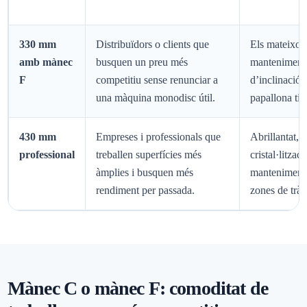
330 mm
Distribuïdors o clients que
Els mateixos 
amb mànec
busquen un preu més
manteniment,
F
competitiu sense renunciar a
d’inclinació 
una màquina monodisc útil.
papallona tipu
430 mm
Empreses i professionals que
Abrillantat, n
professional
treballen superfícies més
cristal·litzac
àmplies i busquen més
manteniment 
rendiment per passada.
zones de tràn
Mànec C o mànec F: comoditat de