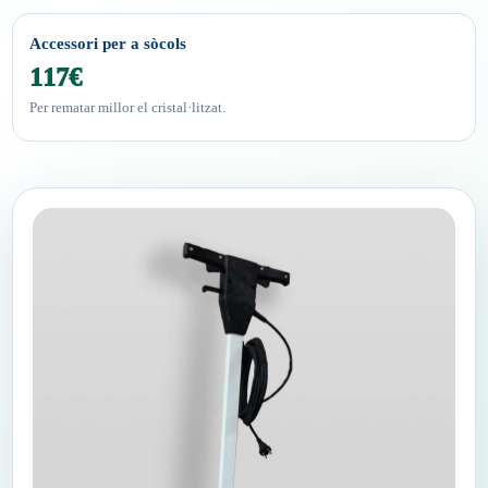
Accessori per a sòcols
117€
Per rematar millor el cristal·litzat.