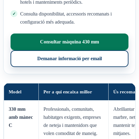
hotels i manteniments periòdics.
Consulta disponibilitat, accessoris recomanats i
configuració més adequada.
Consultar màquina 430 mm
Demanar informació per email
Model
Per a qui encaixa millor
Ús recoman
330 mm
Professionals, comunitats,
Abrillantar te
amb mànec
habitatges exigents, empreses
marbre, netej
C
de neteja i mantenidors que
mantenir terr
volen comoditat de maneig.
mitjanes.