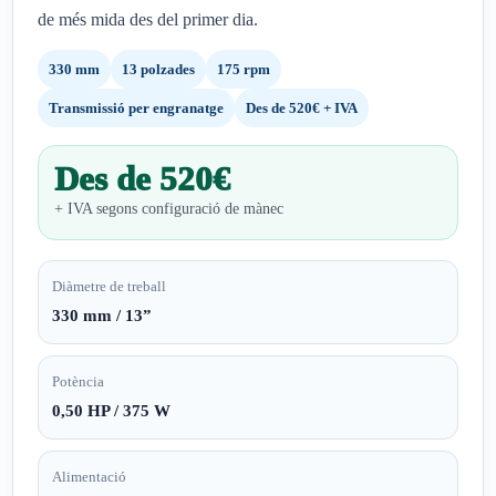
de més mida des del primer dia.
330 mm
13 polzades
175 rpm
Transmissió per engranatge
Des de 520€ + IVA
Des de 520€
+ IVA segons configuració de mànec
Diàmetre de treball
330 mm / 13”
Potència
0,50 HP / 375 W
Alimentació