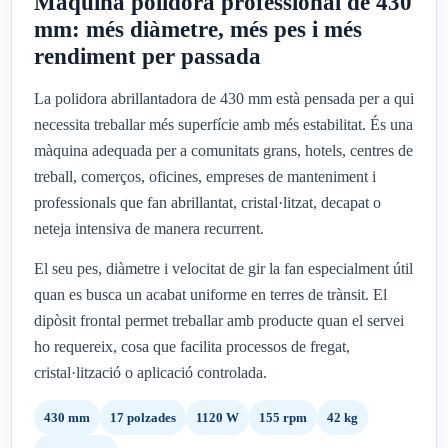
Màquina polidora professional de 430
mm: més diàmetre, més pes i més
rendiment per passada
La polidora abrillantadora de 430 mm està pensada per a qui
necessita treballar més superfície amb més estabilitat. És una
màquina adequada per a comunitats grans, hotels, centres de
treball, comerços, oficines, empreses de manteniment i
professionals que fan abrillantat, cristal·litzat, decapat o
neteja intensiva de manera recurrent.
El seu pes, diàmetre i velocitat de gir la fan especialment útil
quan es busca un acabat uniforme en terres de trànsit. El
dipòsit frontal permet treballar amb producte quan el servei
ho requereix, cosa que facilita processos de fregat,
cristal·lització o aplicació controlada.
430 mm
17 polzades
1120 W
155 rpm
42 kg