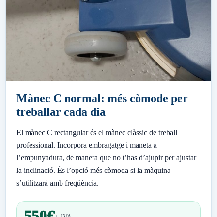
Mànec C normal: més còmode per
treballar cada dia
El mànec C rectangular és el mànec clàssic de treball
professional. Incorpora embragatge i maneta a
l’empunyadura, de manera que no t’has d’ajupir per ajustar
la inclinació. És l’opció més còmoda si la màquina
s’utilitzarà amb freqüència.
550€
+ IVA