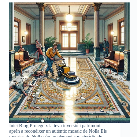
Inici Blog Protegeix la teva inversió i patrimoni:
aprèn a reconèixer un autèntic mosaic de Nolla Els
mosaics de Nolla són un element característic de