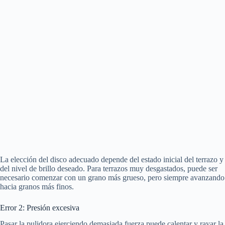
La elección del disco adecuado depende del estado inicial del terrazo y
del nivel de brillo deseado. Para terrazos muy desgastados, puede ser
necesario comenzar con un grano más grueso, pero siempre avanzando
hacia granos más finos.
Error 2: Presión excesiva
Pasar la pulidora ejerciendo demasiada fuerza puede calentar y rayar la