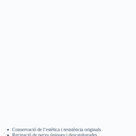
Conservació de l’estètica i resistència originals
Recreació de peces úniques i descatalogades