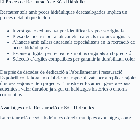
El Procés de Restauració de Sòls Hidràulics
Restaurar sòls amb peces hidràuliques descatalogades implica un
procés detallat que inclou:
Investigació exhaustiva per identificar les peces originals
Presa de mostres per analitzar els materials i colors originals
Aliances amb tallers artesanals especialitzats en la recreació de
peces hidràuliques
Escaneig digital per recrear els motius originals amb precisió
Selecció d’argiles compatibles per garantir la durabilitat i color
Després de dècades de dedicació a l’abrillamentat i restauració,
Expobrill col·labora amb fabricants especialitzats per a replicar rajoles
úniques segons el teu projecte. El nostre enfocament genera espais
autèntics i valor durador, ja sigui en habitatges històrics o entorns
corporatius.
Avantatges de la Restauració de Sòls Hidràulics
La restauració de sòls hidràulics ofereix múltiples avantatges, com: