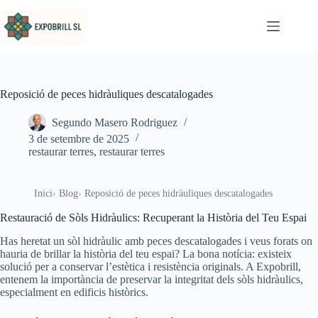
Omet al contingut
Reposició de peces hidràuliques descatalogades
Segundo Masero Rodriguez
3 de setembre de 2025
restaurar terres
,
restaurar terres
Inici
Blog
Reposició de peces hidràuliques descatalogades
Restauració de Sòls Hidràulics: Recuperant la Història del Teu Espai
Has heretat un sòl hidràulic amb peces descatalogades i veus forats on
hauria de brillar la història del teu espai? La bona notícia: existeix
solució per a conservar l’estètica i resistència originals. A Expobrill,
entenem la importància de preservar la integritat dels sòls hidràulics,
especialment en edificis històrics.