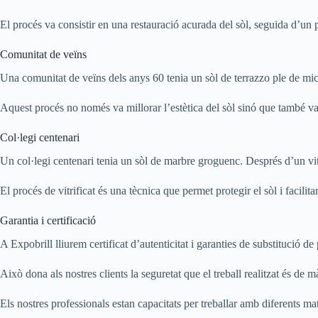
El procés va consistir en una restauració acurada del sòl, seguida d’un p
Comunitat de veïns
Una comunitat de veïns dels anys 60 tenia un sòl de terrazzo ple de micro
Aquest procés no només va millorar l’estètica del sòl sinó que també va
Col·legi centenari
Un col·legi centenari tenia un sòl de marbre groguenc. Després d’un vitri
El procés de vitrificat és una tècnica que permet protegir el sòl i facilitar
Garantia i certificació
A Expobrill lliurem certificat d’autenticitat i garanties de substitució de
Això dona als nostres clients la seguretat que el treball realitzat és de m
Els nostres professionals estan capacitats per treballar amb diferents mate