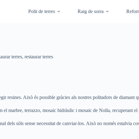
Polit de terres
Raig de sorra
Refor
taurar terres
,
restaurar terres
egir resines. Això és possible gràcies als nostres politadors de diamant 
om el marbre, terrazzo, mosaic hidràulic i mosaic de Nolla, recuperant el
ginal dels sòls sense necessitat de canviar-los. Això no només estalvia c