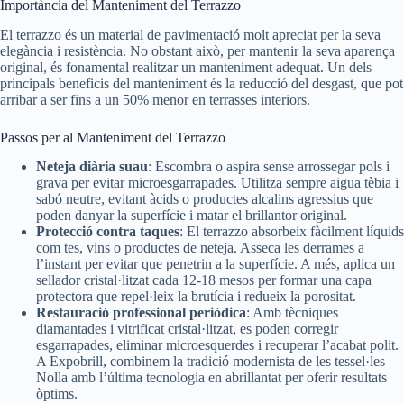
Importància del Manteniment del Terrazzo
El terrazzo és un material de pavimentació molt apreciat per la seva
elegància i resistència. No obstant això, per mantenir la seva aparença
original, és fonamental realitzar un manteniment adequat. Un dels
principals beneficis del manteniment és la reducció del desgast, que pot
arribar a ser fins a un 50% menor en terrasses interiors.
Passos per al Manteniment del Terrazzo
Neteja diària suau
: Escombra o aspira sense arrossegar pols i
grava per evitar microesgarrapades. Utilitza sempre aigua tèbia i
sabó neutre, evitant àcids o productes alcalins agressius que
poden danyar la superfície i matar el brillantor original.
Protecció contra taques
: El terrazzo absorbeix fàcilment líquids
com tes, vins o productes de neteja. Asseca les derrames a
l’instant per evitar que penetrin a la superfície. A més, aplica un
sellador cristal·litzat cada 12-18 mesos per formar una capa
protectora que repel·leix la brutícia i redueix la porositat.
Restauració professional periòdica
: Amb tècniques
diamantades i vitrificat cristal·litzat, es poden corregir
esgarrapades, eliminar microesquerdes i recuperar l’acabat polit.
A Expobrill, combinem la tradició modernista de les tessel·les
Nolla amb l’última tecnologia en abrillantat per oferir resultats
òptims.