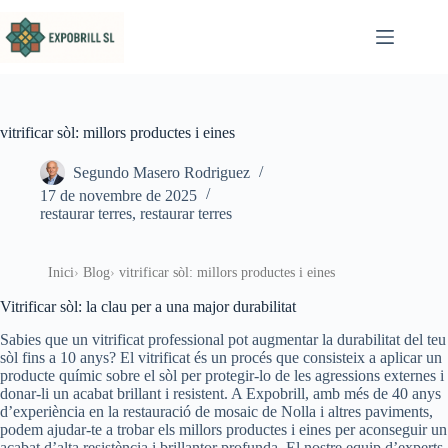
Omet al contingut
vitrificar sòl: millors productes i eines
Segundo Masero Rodriguez
17 de novembre de 2025
restaurar terres
,
restaurar terres
Inici
Blog
vitrificar sòl: millors productes i eines
Vitrificar sòl: la clau per a una major durabilitat
Sabies que un vitrificat professional pot augmentar la durabilitat del teu
sòl fins a 10 anys? El vitrificat és un procés que consisteix a aplicar un
producte químic sobre el sòl per protegir-lo de les agressions externes i
donar-li un acabat brillant i resistent. A Expobrill, amb més de 40 anys
d’experiència en la restauració de mosaic de Nolla i altres paviments,
podem ajudar-te a trobar els millors productes i eines per aconseguir un
acabat d’alta resistència i brillantor profunda. El nostre equip d’experts