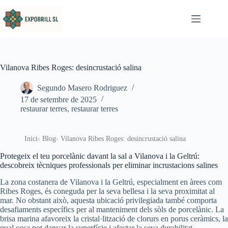
Omet al contingut
Vilanova Ribes Roges: desincrustació salina
Segundo Masero Rodriguez
17 de setembre de 2025
restaurar terres
,
restaurar terres
Inici
Blog
Vilanova Ribes Roges: desincrustació salina
Protegeix el teu porcelànic davant la sal a Vilanova i la Geltrú:
descobreix tècniques professionals per eliminar incrustacions salines
La zona costanera de Vilanova i la Geltrú, especialment en àrees com
Ribes Roges, és coneguda per la seva bellesa i la seva proximitat al
mar. No obstant això, aquesta ubicació privilegiada també comporta
desafiaments específics per al manteniment dels sòls de porcelànic. La
brisa marina afavoreix la cristal·lització de clorurs en porus ceràmics, la
qual cosa pot danyar la superfície i afectar la seva durabilitat.