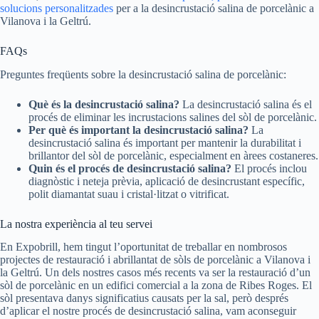
solucions personalitzades
per a la desincrustació salina de porcelànic a
Vilanova i la Geltrú.
FAQs
Preguntes freqüents sobre la desincrustació salina de porcelànic:
Què és la desincrustació salina?
La desincrustació salina és el
procés de eliminar les incrustacions salines del sòl de porcelànic.
Per què és important la desincrustació salina?
La
desincrustació salina és important per mantenir la durabilitat i
brillantor del sòl de porcelànic, especialment en àrees costaneres.
Quin és el procés de desincrustació salina?
El procés inclou
diagnòstic i neteja prèvia, aplicació de desincrustant específic,
polit diamantat suau i cristal·litzat o vitrificat.
La nostra experiència al teu servei
En Expobrill, hem tingut l’oportunitat de treballar en nombrosos
projectes de restauració i abrillantat de sòls de porcelànic a Vilanova i
la Geltrú. Un dels nostres casos més recents va ser la restauració d’un
sòl de porcelànic en un edifici comercial a la zona de Ribes Roges. El
sòl presentava danys significatius causats per la sal, però després
d’aplicar el nostre procés de desincrustació salina, vam aconseguir