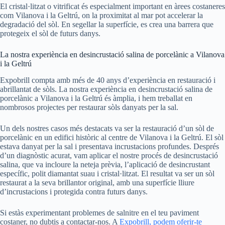
El cristal·litzat o vitrificat és especialment important en àrees costaneres
com Vilanova i la Geltrú, on la proximitat al mar pot accelerar la
degradació del sòl. En segellar la superfície, es crea una barrera que
protegeix el sòl de futurs danys.
La nostra experiència en desincrustació salina de porcelànic a Vilanova
i la Geltrú
Expobrill compta amb més de 40 anys d’experiència en restauració i
abrillantat de sòls. La nostra experiència en desincrustació salina de
porcelànic a Vilanova i la Geltrú és àmplia, i hem treballat en
nombrosos projectes per restaurar sòls danyats per la sal.
Un dels nostres casos més destacats va ser la restauració d’un sòl de
porcelànic en un edifici històric al centre de Vilanova i la Geltrú. El sòl
estava danyat per la sal i presentava incrustacions profundes. Després
d’un diagnòstic acurat, vam aplicar el nostre procés de desincrustació
salina, que va incloure la neteja prèvia, l’aplicació de desincrustant
específic, polit diamantat suau i cristal·litzat. El resultat va ser un sòl
restaurat a la seva brillantor original, amb una superfície lliure
d’incrustacions i protegida contra futurs danys.
Si estàs experimentant problemes de salnitre en el teu paviment
costaner, no dubtis a contactar-nos. A
Expobrill, podem oferir-te