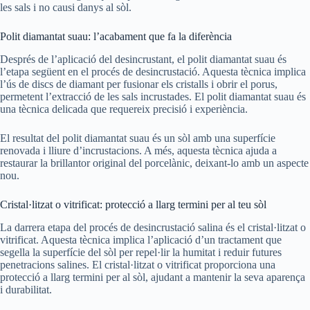
les sals i no causi danys al sòl.
Polit diamantat suau: l’acabament que fa la diferència
Després de l’aplicació del desincrustant, el polit diamantat suau és
l’etapa següent en el procés de desincrustació. Aquesta tècnica implica
l’ús de discs de diamant per fusionar els cristalls i obrir el porus,
permetent l’extracció de les sals incrustades. El polit diamantat suau és
una tècnica delicada que requereix precisió i experiència.
El resultat del polit diamantat suau és un sòl amb una superfície
renovada i lliure d’incrustacions. A més, aquesta tècnica ajuda a
restaurar la brillantor original del porcelànic, deixant-lo amb un aspecte
nou.
Cristal·litzat o vitrificat: protecció a llarg termini per al teu sòl
La darrera etapa del procés de desincrustació salina és el cristal·litzat o
vitrificat. Aquesta tècnica implica l’aplicació d’un tractament que
segella la superfície del sòl per repel·lir la humitat i reduir futures
penetracions salines. El cristal·litzat o vitrificat proporciona una
protecció a llarg termini per al sòl, ajudant a mantenir la seva aparença
i durabilitat.