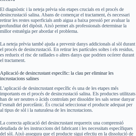
El diagnòstic i la neteja prèvia són etapes crucials en el procés de
desincrustació salina. Abans de començar el tractament, és necessari
retirar les restes superficials amb aigua a baixa pressió per avaluar la
profunditat del dipòsit. Això permet als professionals determinar la
millor estratègia per abordar el problema.
La neteja prèvia també ajuda a prevenir danys addicionals al sòl durant
el procés de desincrustació. En retirar les partícules soltes i els residus,
es redueix el risc de ratllades o altres danys que podrien ocórrer durant
el tractament.
Aplicació de desincrustant específic: la clau per eliminar les
incrustacions salines
L’aplicació de desincrustant específic és una de les etapes més
importants en el procés de desincrustació salina. Els productes utilitzats
han de ser neutres o àcids controlats per dissoldre les sals sense danyar
l’esmalt del porcelànic. És crucial seleccionar el producte adequat per
al tipus de sòl i la naturalesa de les incrustacions.
La correcta aplicació del desincrustant requereix una comprensió
detallada de les instruccions del fabricant i les necessitats específiques
del sòl. Això assegura que el producte sigui efectiu en la dissolució de