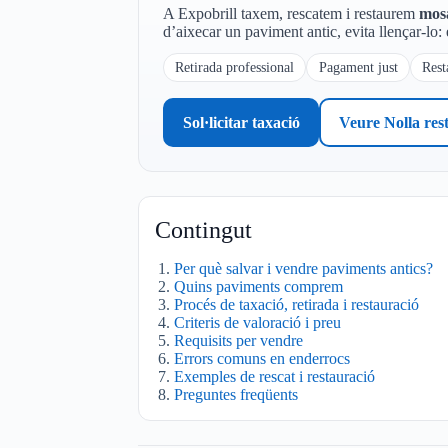
A Expobrill taxem, rescatem i restaurem
mosa
d’aixecar un paviment antic, evita llençar-lo: 
Retirada professional
Pagament just
Rest
Sol·licitar taxació
Veure Nolla res
Contingut
Per què salvar i vendre paviments antics?
Quins paviments comprem
Procés de taxació, retirada i restauració
Criteris de valoració i preu
Requisits per vendre
Errors comuns en enderrocs
Exemples de rescat i restauració
Preguntes freqüents