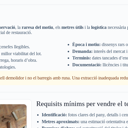
servació
, la
raresa del motiu
, els
metres útils
i la
logística
necessària p
ial de restauració.
Època i motiu:
dissenys rars o
enefes llegibles.
Demanda:
interès del mercat i
llor viabilitat del lot.
Terminis:
dates tancades d’end
rrega, horaris d’obra.
Documentació:
llicències i tit
tologies.
ll demolidor i no el barregis amb runa. Una extracció inadequada reduei
Requisits mínims per vendre el t
Identificació:
fotos clares del pany, detalls i cen
Metres aproximats:
una estimació orientativa e