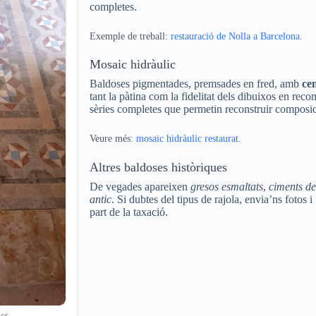
completes.
Exemple de treball:
restauració de Nolla a Barcelona
.
Mosaic hidràulic
Baldoses pigmentades, premsades en fred, amb
cen
tant la pàtina com la fidelitat dels dibuixos en rec
sèries completes que permetin reconstruir composic
Veure més:
mosaic hidràulic restaurat
.
Altres baldoses històriques
De vegades apareixen
gresos esmaltats
,
ciments de
antic
. Si dubtes del tipus de rajola, envia’ns fotos 
part de la taxació.
cs.