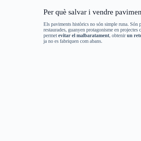
Per què salvar i vendre paviment
Els paviments històrics no són simple runa. Són
restaurades, guanyen protagonisme en projectes c
permet
evitar el malbaratament
, obtenir
un ret
ja no es fabriquen com abans.