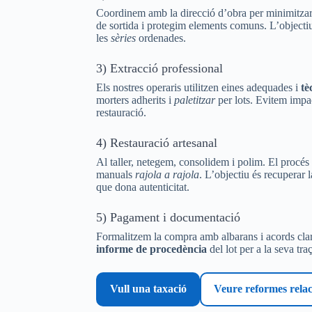
Coordinem amb la direcció d’obra per minimitzar 
de sortida i protegim elements comuns. L’objecti
les
sèries
ordenades.
3) Extracció professional
Els nostres operaris utilitzen eines adequades i
tè
morters adherits i
paletitzar
per lots. Evitem impac
restauració.
4) Restauració artesanal
Al taller, netegem, consolidem i polim. El procé
manuals
rajola a rajola
. L’objectiu és recuperar l
que dona autenticitat.
5) Pagament i documentació
Formalitzem la compra amb albarans i acords clar
informe de procedència
del lot per a la seva traç
Vull una taxació
Veure reformes rela