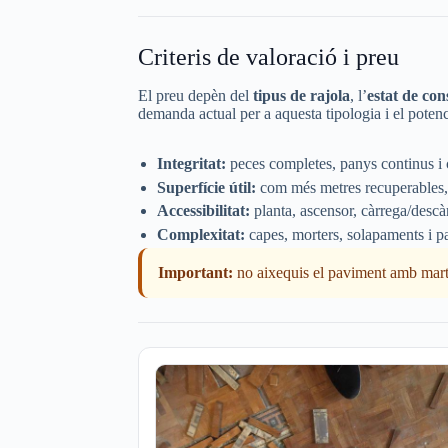
Criteris de valoració i preu
El preu depèn del
tipus de rajola
, l’
estat de con
demanda actual per a aquesta tipologia i el potenc
Integritat:
peces completes, panys continus i c
Superfície útil:
com més metres recuperables, mi
Accessibilitat:
planta, ascensor, càrrega/descà
Complexitat:
capes, morters, solapaments i pa
Important:
no aixequis el paviment amb marte