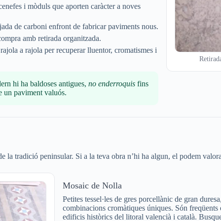
cenefes i mòduls que aporten caràcter a noves
ada de carboni enfront de fabricar paviments nous.
compra amb retirada organitzada.
ajola a rajola per recuperar lluentor, cromatismes i
Retirada
ern hi ha baldoses antigues,
no enderroquis
fins
re un paviment valuós.
 la tradició peninsular. Si a la teva obra n’hi ha algun, el podem valora
Mosaic de Nolla
Petites tessel·les de gres porcellànic de gran dure
combinacions cromàtiques úniques. Són freqüents e
edificis històrics del litoral valencià i català. Bu