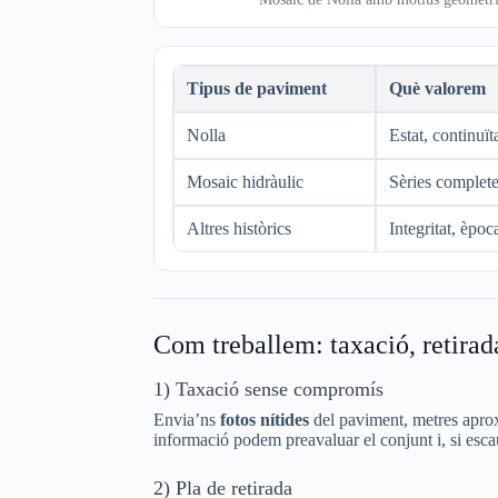
Tipus de paviment
Què valorem
Nolla
Estat, continuït
Mosaic hidràulic
Sèries complete
Altres històrics
Integritat, èpoc
Com treballem: taxació, retirada
1) Taxació sense compromís
Envia’ns
fotos nítides
del paviment, metres aprox
informació podem preavaluar el conjunt i, si escau
2) Pla de retirada