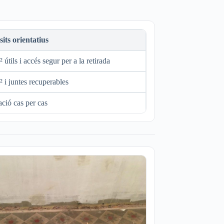
its orientatius
 útils i accés segur per a la retirada
 i juntes recuperables
ció cas per cas