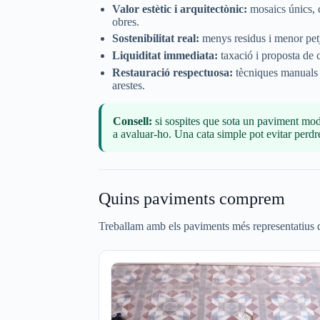
Valor estètic i arquitectònic:
mosaics únics, 
obres.
Sostenibilitat real:
menys residus i menor petj
Liquiditat immediata:
taxació i proposta de 
Restauració respectuosa:
tècniques manuals r
arestes.
Consell:
si sospites que sota un paviment mod
a avaluar-ho. Una cata simple pot evitar perd
Quins paviments comprem
Treballam amb els paviments més representatius de