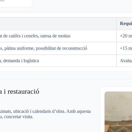
Requis
at de catifes i cenefes, raresa de motius
+20 m²
s, pàtina uniforme, possibilitat de reconstrucció
+15 m²
a, demanda i logística
Avalua
 i restauració
imats, ubicació i calendaris d’obra. Amb aquesta
, concertar visita.