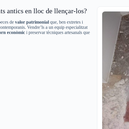
s antics en lloc de llençar-los?
 peces de
valor patrimonial
que, ben extretes i
ontemporanis. Vendre’ls a un equip especialitzat
orn econòmic
i preservar tècniques artesanals que