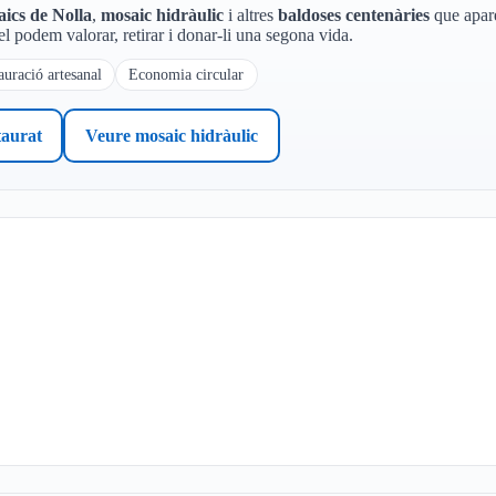
ics de Nolla
,
mosaic hidràulic
i altres
baldoses centenàries
que apare
el podem valorar, retirar i donar-li una segona vida.
auració artesanal
Economia circular
taurat
Veure mosaic hidràulic