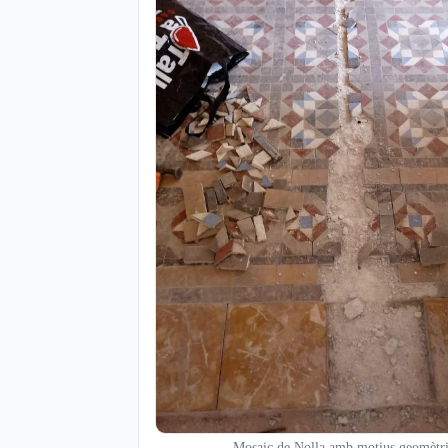
Mosaic de Nolla amb motius geomètri