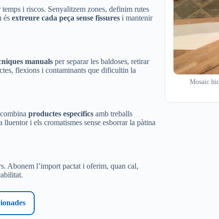
temps i riscos. Senyalitzem zones, definim rutes
u és
extreure cada peça sense fissures
i mantenir
cniques manuals
per separar les baldoses, retirar
tes, flexions i contaminants que dificultin la
Mosaic hidr
s combina
productes específics
amb treballs
a lluentor i els cromatismes sense esborrar la pàtina
s. Abonem l’import pactat i oferim, quan cal,
abilitat.
cionades