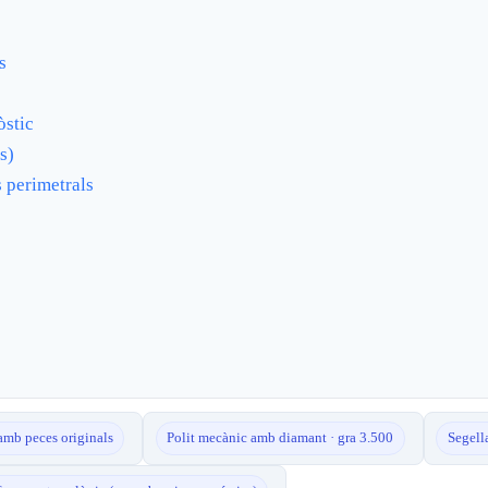
s
òstic
s)
s perimetrals
amb peces originals
Polit mecànic amb diamant · gra 3.500
Segell