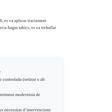
l, es va aplicar tractament
avia hagut tabics, es va treballar
r
r controlada (setinat o alt
atrimoni modernista de
ys necessitat d’intervencions