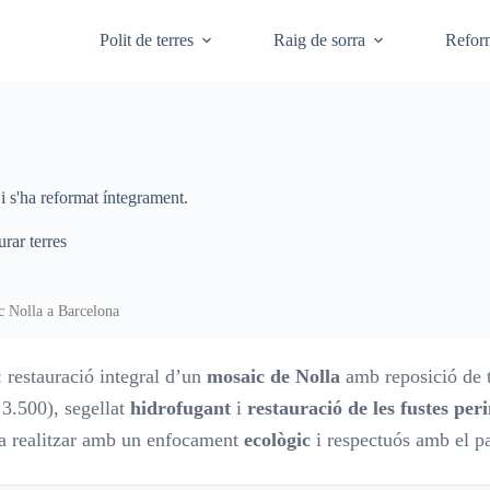
Polit de terres
Raig de sorra
Refor
 s'ha reformat íntegrament.
urar terres
c Nolla a Barcelona
 restauració integral d’un
mosaic de Nolla
amb reposició de t
 3.500), segellat
hidrofugant
i
restauració de les fustes per
s va realitzar amb un enfocament
ecològic
i respectuós amb el p