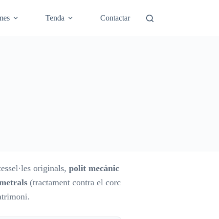
mes
Tenda
Contactar
essel·les originals,
polit mecànic
imetrals
(tractament contra el corc
atrimoni.