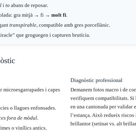
l
i
to
abans de reposar.
olada: gra mitjà → fi →
molt fi
.
gant
transpirable
, compatible amb gres porcellànic.
miracle” que groguegen i capturen brutícia.
òstic
Diagnòstic professional
er microesgarrapades i capes
Demanem fotos macro i de con
verifiquem compatibilitats. Si
en una cantonada per validar e
cies o llagues enfonsades.
l’estança. Això redueix riscos
ces fora de mòdul
.
brillantor (setinat vs. alt brilla
imes o vinílics antics.