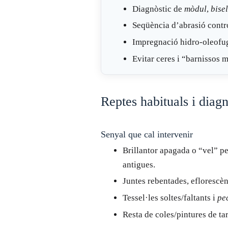
Diagnòstic de
mòdul
,
bisel
Seqüència d’abrasió contr
Impregnació hidro-oleofu
Evitar ceres i “barnissos 
Reptes habituals i diagn
Senyal que cal intervenir
Brillantor apagada o “vel” p
antigues.
Juntes rebentades, eflorescèn
Tessel·les soltes/faltants i
pe
Resta de coles/pintures de tar