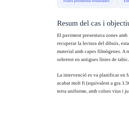
Fustes perimetrals restaurades
Enf
Resum del cas i objecti
El paviment presentava zones amb pè
recuperar la lectura del dibuix, esta
material amb capes filmògenes. A mé
sobretot en antigues línies de tabic.
La intervenció es va planificar en f
acabat molt fi (equivalent a gra 3.5
terra uniforme, amb colors vius i j