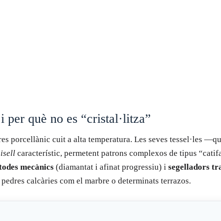
 per què no es “cristal·litza”
es porcellànic cuit a alta temperatura. Les seves tessel·les —q
isell
característic, permetent patrons complexos de tipus “catifa
todes mecànics
(diamantat i afinat progressiu) i
segelladors tr
a pedres calcàries com el marbre o determinats terrazos.