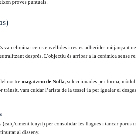
eixen proves puntuals.
as)
Es van eliminar ceres envellides i restes adherides mitjançant n
utralitzant després. L’objectiu és arribar a la ceràmica sense res
del nostre
magatzem de Nolla
, seleccionades per forma, mòdul 
trànsit, vam cuidar l’arista de la tessel·la per igualar el desga
es
 (calç/ciment tenyit) per consolidar les llagues i tancar porus i
inuïtat al disseny.