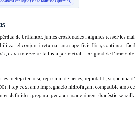
ocament ecològic (sense barnissos químics)
us
rdua de brillantor, juntes erosionades i algunes tessel·les mal
bilitzar el conjunt i retornar una superfície llisa, contínua i fàc
s, es va intervenir la fusta perimetral —original de l’immoble—
ases: neteja tècnica, reposició de peces, rejuntat fi, seqüència
00), i
top coat
amb impregnació hidrofugant compatible amb ceràm
untes definides, preparat per a un manteniment domèstic senzill.