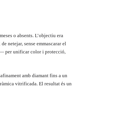
meses o absents. L’objectiu era
il de netejar, sense emmascarar el
 per unificar color i protecció,
 d’afinament amb diamant fins a un
ica vitrificada. El resultat és un