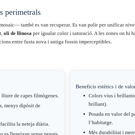
s perimetrals
 mosaic— també es van recuperar. Es van polir per unificar nivel
t,
oli de llinosa
per igualar color i saturació. A les zones on hi h
cions entre fusta nova i antiga fossin imperceptibles.
Beneficis estètics i de valo
, lliure de capes filmògenes.
Colors vius i brillanto
brillant).
s, menys dipòsit de
Posada en valor del p
l’habitatge.
acilita la neteja diària.
Més durabilitat i men
to es llegeixen sense pegats.