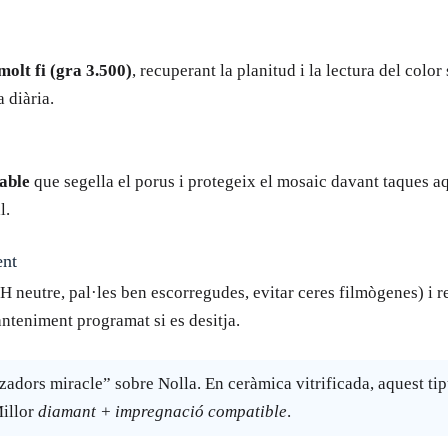
molt fi (gra 3.500)
, recuperant la planitud i la lectura del colo
a diària.
able
que segella el porus i protegeix el mosaic davant taques a
l.
ent
H neutre, pal·les ben escorregudes, evitar ceres filmògenes) i 
nteniment programat si es desitja.
tzadors miracle” sobre Nolla. En ceràmica vitrificada, aquest tip
Millor
diamant + impregnació compatible
.