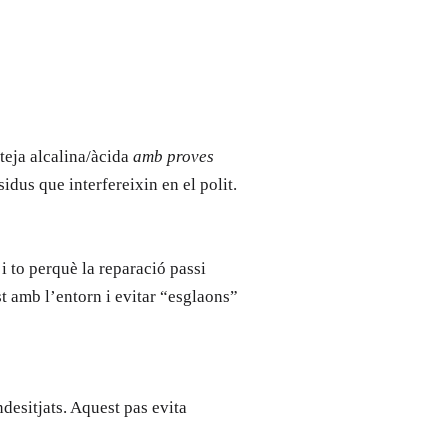
eteja alcalina/àcida
amb proves
idus que interfereixin en el polit.
i to perquè la reparació passi
st amb l’entorn i evitar “esglaons”
ndesitjats. Aquest pas evita