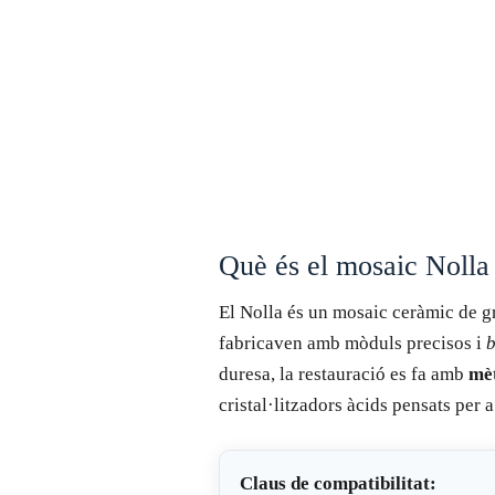
Què és el mosaic Nolla i
El Nolla és un mosaic ceràmic de gr
fabricaven amb mòduls precisos i
b
duresa, la restauració es fa amb
mè
cristal·litzadors àcids pensats per 
Claus de compatibilitat: