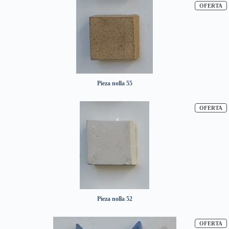
P
OFERTA
Pieza nolla 55
P
OFERTA
Pieza nolla 52
P
OFERTA