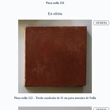
Pieza nolla 116
En oferta
P
OFERTA
Pieza nolla 122 – Tesela cuadrada de 11 cm para mosaico de Nolla
P
OFERTA