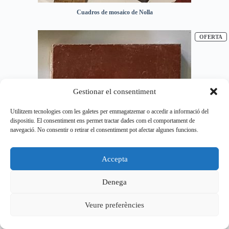
Cuadros de mosaico de Nolla
P
OFERTA
Gestionar el consentiment
Utilitzem tecnologies com les galetes per emmagatzemar o accedir a informació del
dispositiu. El consentiment ens permet tractar dades com el comportament de
navegació. No consentir o retirar el consentiment pot afectar algunes funcions.
Accepta
Denega
Pieza nolla 122 – Tesela cuadrada de 11 cm para mosaico de Nolla
Veure preferències
P
OFERTA