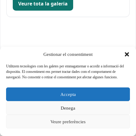
Veure tota la galeria
Preguntes freqüents
Gestionar el consentiment
Utilitzem tecnologies com les galetes per emmagatzemar o accedir a informació del
dispositiu. El consentiment ens permet tractar dades com el comportament de
Cada peça és única?
navegació. No consentir o retirar el consentiment pot afectar algunes funcions.
Com es protegeixen les superfícies?
Accepta
Denega
Puc demanar un projecte a mida?
Veure preferències
Feu enviaments?