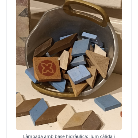
Làmpada amb base hidràulica: llum càlida i