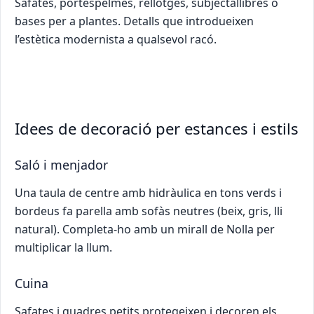
Safates, portespelmes, rellotges, subjectallibres o
bases per a plantes. Detalls que introdueixen
l’estètica modernista a qualsevol racó.
Idees de decoració per estances i estils
Saló i menjador
Una taula de centre amb hidràulica en tons verds i
bordeus fa parella amb sofàs neutres (beix, gris, lli
natural). Completa-ho amb un mirall de Nolla per
multiplicar la llum.
Cuina
Safates i quadres petits protegeixen i decoren els