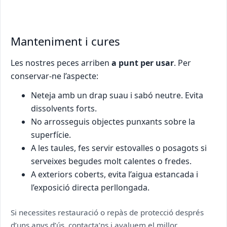
Manteniment i cures
Les nostres peces arriben
a punt per usar
. Per
conservar-ne l’aspecte:
Neteja amb un drap suau i sabó neutre. Evita
dissolvents forts.
No arrosseguis objectes punxants sobre la
superfície.
A les taules, fes servir estovalles o posagots si
serveixes begudes molt calentes o fredes.
A exteriors coberts, evita l’aigua estancada i
l’exposició directa perllongada.
Si necessites restauració o repàs de protecció després
d’uns anys d’ús, contacta’ns i avaluem el millor