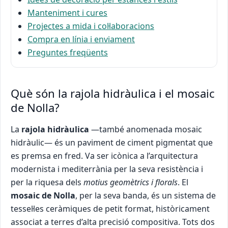
Manteniment i cures
Projectes a mida i col·laboracions
Compra en línia i enviament
Preguntes freqüents
Què són la rajola hidràulica i el mosaic
de Nolla?
La
rajola hidràulica
—també anomenada mosaic
hidràulic— és un paviment de ciment pigmentat que
es premsa en fred. Va ser icònica a l’arquitectura
modernista i mediterrània per la seva resistència i
per la riquesa dels
motius geomètrics i florals
. El
mosaic de Nolla
, per la seva banda, és un sistema de
tessel·les ceràmiques de petit format, històricament
associat a terres d’alta precisió compositiva. Tots dos