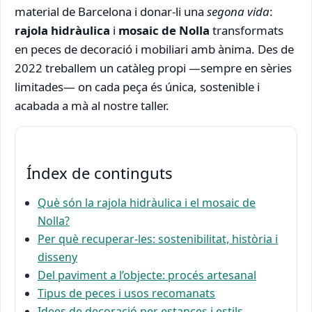
material de Barcelona i donar-li una
segona vida
:
rajola hidràulica
i
mosaic de Nolla
transformats
en peces de decoració i mobiliari amb ànima. Des de
2022 treballem un catàleg propi —sempre en sèries
limitades— on cada peça és única, sostenible i
acabada a mà al nostre taller.
Índex de continguts
Què són la rajola hidràulica i el mosaic de
Nolla?
Per què recuperar-les: sostenibilitat, història i
disseny
Del paviment a l’objecte: procés artesanal
Tipus de peces i usos recomanats
Idees de decoració per estances i estils