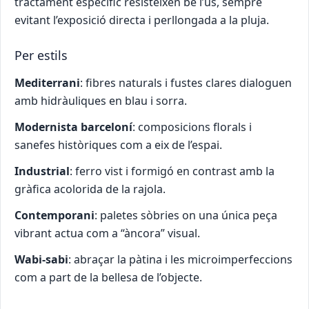
tractament específic resisteixen bé l’ús, sempre
evitant l’exposició directa i perllongada a la pluja.
Per estils
Mediterrani
: fibres naturals i fustes clares dialoguen
amb hidràuliques en blau i sorra.
Modernista barceloní
: composicions florals i
sanefes històriques com a eix de l’espai.
Industrial
: ferro vist i formigó en contrast amb la
gràfica acolorida de la rajola.
Contemporani
: paletes sòbries on una única peça
vibrant actua com a “àncora” visual.
Wabi-sabi
: abraçar la pàtina i les microimperfeccions
com a part de la bellesa de l’objecte.