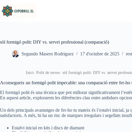
Omet al contingut
sòl formigó polit: DIY vs. servei professional (comparació)
Segundo Masero Rodriguez
17 d'octubre de 2025
res
Inici
Polit de terres
sòl formigó polit: DIY vs. servei profess
Aconsegueix un formigó polit impecable: una comparació entre fer-ho tu
El formigó polit és una tècnica que pot millorar significativament l’estèt
En aquest article, explorarem les diferències clau entre ambdues opcion
Un dels principals avantatges de fer-ho tu mateix és l’estalvi inicial, ja 
satisfactoris. A més, hi ha un risc de marques irregulars i segellats insufic
Estalvi inicial en kits i discs de diamant