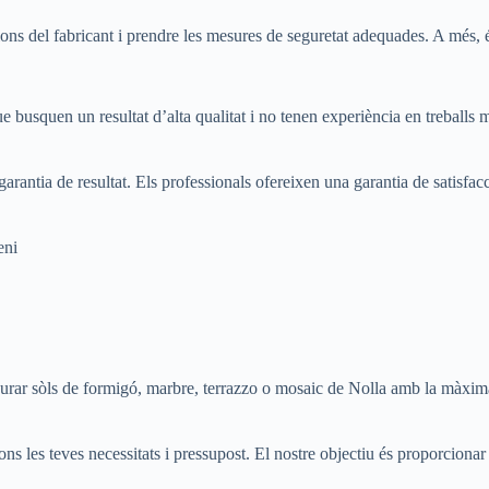
cions del fabricant i prendre les mesures de seguretat adequades. A més, é
ue busquen un resultat d’alta qualitat i no tenen experiència en treballs 
garantia de resultat. Els professionals ofereixen una garantia de satisfa
eni
urar sòls de formigó, marbre, terrazzo o mosaic de Nolla amb la màxima 
 les teves necessitats i pressupost. El nostre objectiu és proporcionar un