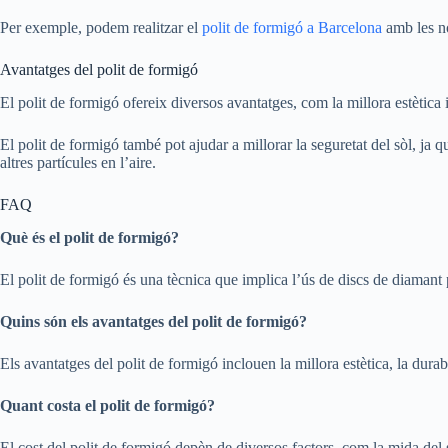
Per exemple, podem realitzar el
polit de formigó a Barcelona
amb les no
Avantatges del polit de formigó
El polit de formigó ofereix diversos avantatges, com la millora estètica i
El polit de formigó també pot ajudar a millorar la seguretat del sòl, ja que
altres partícules en l’aire.
FAQ
Què és el polit de formigó?
El polit de formigó és una tècnica que implica l’ús de discs de diamant p
Quins són els avantatges del polit de formigó?
Els avantatges del polit de formigó inclouen la millora estètica, la durabi
Quant costa el polit de formigó?
El cost del polit de formigó depèn de diversos factors, com la mida del sòl