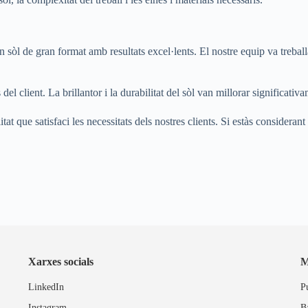
 sòl de gran format amb resultats excel·lents. El nostre equip va treball
el client. La brillantor i la durabilitat del sòl van millorar significativa
 que satisfaci les necessitats dels nostres clients. Si estàs considerant 
Xarxes socials
M
LinkedIn
P
Instagram
B