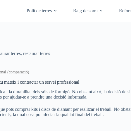
Polit de terres
Raig de sorra
Refor
taurar terres
,
restaurar terres
ional (comparació)
 mateix i contractar un servei professional
ica i la durabilitat dels sòls de formigó. No obstant això, la decisió de 
s per ajudar-te a prendre una decisió informada.
que pots comprar kits i discs de diamant per realitzar el treball. No obsta
ients, la qual cosa pot afectar la qualitat final del treball.