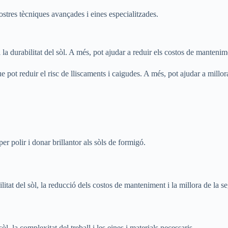
stres tècniques avançades i eines especialitzades.
 la durabilitat del sòl. A més, pot ajudar a reduir els costos de mantenime
 pot reduir el risc de lliscaments i caigudes. A més, pot ajudar a millorar 
er polir i donar brillantor als sòls de formigó.
litat del sòl, la reducció dels costos de manteniment i la millora de la se
, la complexitat del treball i les eines i materials necessaris.