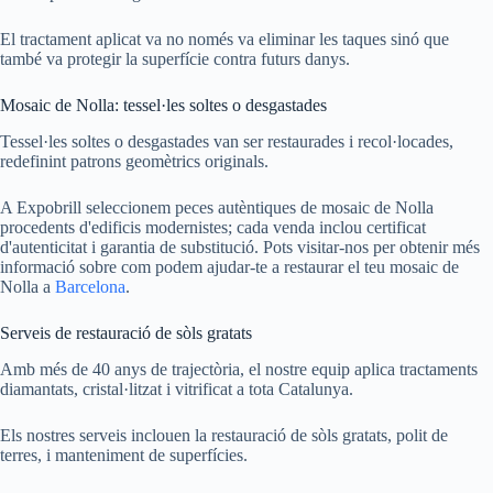
El tractament aplicat va no només va eliminar les taques sinó que
també va protegir la superfície contra futurs danys.
Mosaic de Nolla: tessel·les soltes o desgastades
Tessel·les soltes o desgastades van ser restaurades i recol·locades,
redefinint patrons geomètrics originals.
A Expobrill seleccionem peces autèntiques de mosaic de Nolla
procedents d'edificis modernistes; cada venda inclou certificat
d'autenticitat i garantia de substitució. Pots visitar-nos per obtenir més
informació sobre com podem ajudar-te a restaurar el teu mosaic de
Nolla a
Barcelona
.
Serveis de restauració de sòls gratats
Amb més de 40 anys de trajectòria, el nostre equip aplica tractaments
diamantats, cristal·litzat i vitrificat a tota Catalunya.
Els nostres serveis inclouen la restauració de sòls gratats, polit de
terres, i manteniment de superfícies.