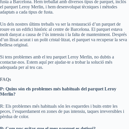
fusta a Barcelona. Hem treballat amb diversos tipus de parquet, inclòs
el parquet Leroy Merlin, i hem desenvolupat tècniques i mètodes
adaptats a cada tipus de fusta.
Un dels nostres últims treballs va ser la restauració d’un parquet de
roure en un edifici històric al centre de Barcelona. El parquet estava
molt danyat a causa de l’ús intensiu i la falta de manteniment. Després
d’un llixat acurat i un polit cristal·litzat, el parquet va recuperar la seva
bellesa original.
Si tens problemes amb el teu parquet Leroy Merlin, no dubtis a
contactar-nos. Estem aquí per ajudar-te a trobar la solució més
adequada per al teu cas.
FAQs
P: Quins són els problemes més habituals del parquet Leroy
Merlin?
R: Els problemes més habituals són les esquerdes i buits entre les
peces, l’esquerdament en zones de pas intensiu, taques irreversibles i
pèrdua de color.
P: Com puc evitar que el meu parquet es detiori?