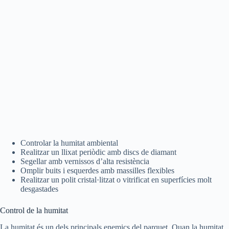
Controlar la humitat ambiental
Realitzar un llixat periòdic amb discs de diamant
Segellar amb vernissos d’alta resistència
Omplir buits i esquerdes amb massilles flexibles
Realitzar un polit cristal·litzat o vitrificat en superfícies molt
desgastades
Control de la humitat
La humitat és un dels principals enemics del parquet. Quan la humitat