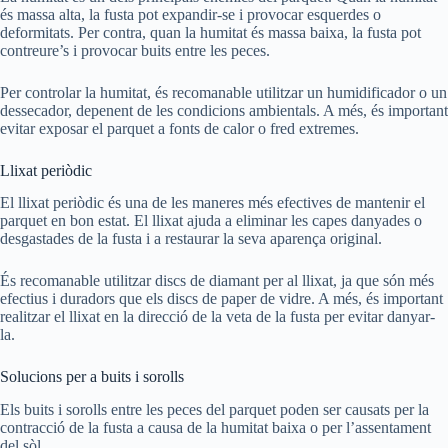
és massa alta, la fusta pot expandir-se i provocar esquerdes o
deformitats. Per contra, quan la humitat és massa baixa, la fusta pot
contreure’s i provocar buits entre les peces.
Per controlar la humitat, és recomanable utilitzar un humidificador o un
dessecador, depenent de les condicions ambientals. A més, és important
evitar exposar el parquet a fonts de calor o fred extremes.
Llixat periòdic
El llixat periòdic és una de les maneres més efectives de mantenir el
parquet en bon estat. El llixat ajuda a eliminar les capes danyades o
desgastades de la fusta i a restaurar la seva aparença original.
És recomanable utilitzar discs de diamant per al llixat, ja que són més
efectius i duradors que els discs de paper de vidre. A més, és important
realitzar el llixat en la direcció de la veta de la fusta per evitar danyar-
la.
Solucions per a buits i sorolls
Els buits i sorolls entre les peces del parquet poden ser causats per la
contracció de la fusta a causa de la humitat baixa o per l’assentament
del sòl.