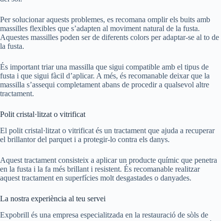
Per solucionar aquests problemes, es recomana omplir els buits amb
massilles flexibles que s’adapten al moviment natural de la fusta.
Aquestes massilles poden ser de diferents colors per adaptar-se al to de
la fusta.
És important triar una massilla que sigui compatible amb el tipus de
fusta i que sigui fàcil d’aplicar. A més, és recomanable deixar que la
massilla s’assequi completament abans de procedir a qualsevol altre
tractament.
Polit cristal·litzat o vitrificat
El polit cristal·litzat o vitrificat és un tractament que ajuda a recuperar
el brillantor del parquet i a protegir-lo contra els danys.
Aquest tractament consisteix a aplicar un producte químic que penetra
en la fusta i la fa més brillant i resistent. És recomanable realitzar
aquest tractament en superfícies molt desgastades o danyades.
La nostra experiència al teu servei
Expobrill és una empresa especialitzada en la restauració de sòls de