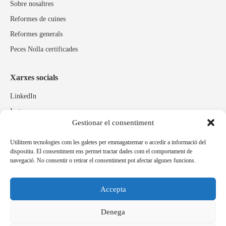
Sobre nosaltres
Reformes de cuines
Reformes generals
Peces Nolla certificades
Xarxes socials
LinkedIn
Instagram
Gestionar el consentiment
Facebook
Utilitzem tecnologies com les galetes per emmagatzemar o accedir a informació del
dispositiu. El consentiment ens permet tractar dades com el comportament de
Marques relacionades
navegació. No consentir o retirar el consentiment pot afectar algunes funcions.
Pulidos Expobrill
Bastelia
Accepta
Pleitex
Denega