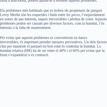
fusta a Barcelona, podem ajudar-te a resoldre aquests problemes.
Els problemes més habituals que es troben els propietaris de parquet
Leroy Merlin són les esquerdes i buits entre les peces, l’esquerdament
en zones de pas intensiu, taques irreversibles i pèrdua de color. Aquests
problemes poden ser causats per diversos factors, com la humitat, l’ús
intensiu o la falta de manteniment.
Per evitar que aquests problemes es converteixin en danys
irreversibles, és important prendre mesures preventives. Un dels factors
clau per mantenir el parquet en bon estat és controlar la humitat. La
humitat relativa (HR) ha de ser entre el 40% i el 60% per evitar que la
fusta s’expandeixi o es contracti.