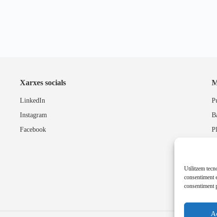
Xarxes socials
M
LinkedIn
P
Instagram
B
Facebook
P
Utilitzem tecn
consentiment e
consentiment p
A