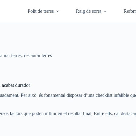
Polit de terres
Raig de sorra
Refor
taurar terres
,
restaurar terres
n acabat durador
uadament. Per això, és fonamental disposar d’una checklist infalible que
s factors que poden influir en el resultat final. Entre ells, cal destaca