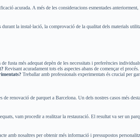
cació acurada. A més de les consideracions esmentades anteriorment, hi h
rant la instal·lació, la comprovació de la qualitat dels materials utilitza
 de fusta més adequat depèn de les necessitats i preferències individuals
t?
Revisant acuradament tots els aspectes abans de començar el procés.
rimentats?
Treballar amb professionals experimentats és crucial per garan
s de renovació de parquet a Barcelona. Un dels nostres casos més destaca
quats, vam procedir a realitzar la restauració. El resultat va ser un parq
tacte amb nosaltres per obtenir més informació i pressupostos personalitz