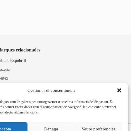
arques relacionades
ulidos Expobrill
astelia
leitex
Gestionar el consentiment
ologies com les galetes per emmagatzemar o accedir a informació del dispositiu. El
ns permet tractar dades com el comportament de navegació. No consentir o retirar el
ot afectar algunes funcions.
ccepta
Denega
Veure preferències