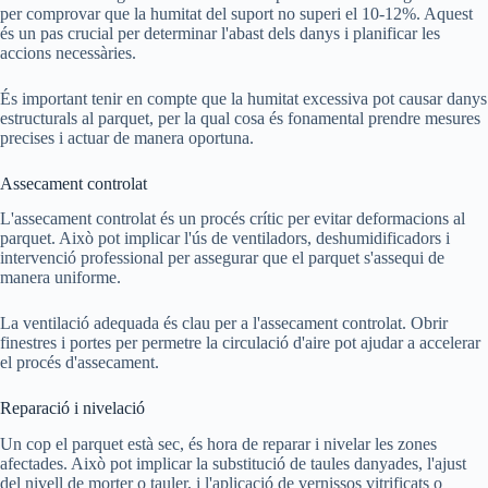
per comprovar que la humitat del suport no superi el 10-12%. Aquest
és un pas crucial per determinar l'abast dels danys i planificar les
accions necessàries.
És important tenir en compte que la humitat excessiva pot causar danys
estructurals al parquet, per la qual cosa és fonamental prendre mesures
precises i actuar de manera oportuna.
Assecament controlat
L'assecament controlat és un procés crític per evitar deformacions al
parquet. Això pot implicar l'ús de ventiladors, deshumidificadors i
intervenció professional per assegurar que el parquet s'assequi de
manera uniforme.
La ventilació adequada és clau per a l'assecament controlat. Obrir
finestres i portes per permetre la circulació d'aire pot ajudar a accelerar
el procés d'assecament.
Reparació i nivelació
Un cop el parquet està sec, és hora de reparar i nivelar les zones
afectades. Això pot implicar la substitució de taules danyades, l'ajust
del nivell de morter o tauler, i l'aplicació de vernissos vitrificats o