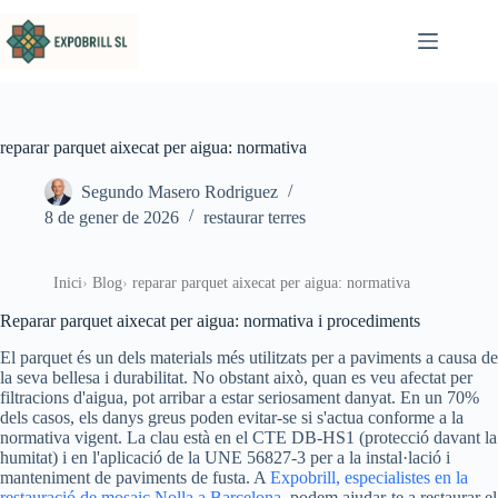
Omet al contingut
reparar parquet aixecat per aigua: normativa
Segundo Masero Rodriguez
8 de gener de 2026
restaurar terres
Inici
Blog
reparar parquet aixecat per aigua: normativa
Reparar parquet aixecat per aigua: normativa i procediments
El parquet és un dels materials més utilitzats per a paviments a causa de
la seva bellesa i durabilitat. No obstant això, quan es veu afectat per
filtracions d'aigua, pot arribar a estar seriosament danyat. En un 70%
dels casos, els danys greus poden evitar-se si s'actua conforme a la
normativa vigent. La clau està en el CTE DB-HS1 (protecció davant la
humitat) i en l'aplicació de la UNE 56827-3 per a la instal·lació i
manteniment de paviments de fusta. A
Expobrill, especialistes en la
restauració de mosaic Nolla a Barcelona
, podem ajudar-te a restaurar el