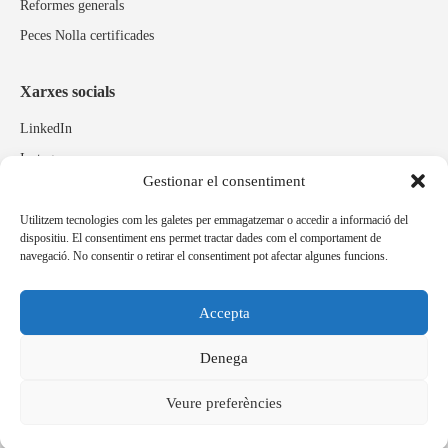
Reformes generals
Peces Nolla certificades
Xarxes socials
LinkedIn
Instagram
Gestionar el consentiment
Facebook
Utilitzem tecnologies com les galetes per emmagatzemar o accedir a informació del
dispositiu. El consentiment ens permet tractar dades com el comportament de
Marques relacionades
navegació. No consentir o retirar el consentiment pot afectar algunes funcions.
Pulidos Expobrill
Bastelia
Accepta
Pleitex
Denega
Veure preferències
Idioma
Español
Català