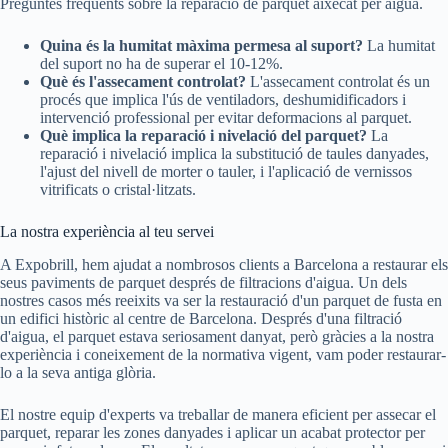
Preguntes freqüents sobre la reparació de parquet aixecat per aigua.
Quina és la humitat màxima permesa al suport?
La humitat
del suport no ha de superar el 10-12%.
Què és l'assecament controlat?
L'assecament controlat és un
procés que implica l'ús de ventiladors, deshumidificadors i
intervenció professional per evitar deformacions al parquet.
Què implica la reparació i nivelació del parquet?
La
reparació i nivelació implica la substitució de taules danyades,
l'ajust del nivell de morter o tauler, i l'aplicació de vernissos
vitrificats o cristal·litzats.
La nostra experiència al teu servei
A Expobrill, hem ajudat a nombrosos clients a Barcelona a restaurar els
seus paviments de parquet després de filtracions d'aigua. Un dels
nostres casos més reeixits va ser la restauració d'un parquet de fusta en
un edifici històric al centre de Barcelona. Després d'una filtració
d'aigua, el parquet estava seriosament danyat, però gràcies a la nostra
experiència i coneixement de la normativa vigent, vam poder restaurar-
lo a la seva antiga glòria.
El nostre equip d'experts va treballar de manera eficient per assecar el
parquet, reparar les zones danyades i aplicar un acabat protector per