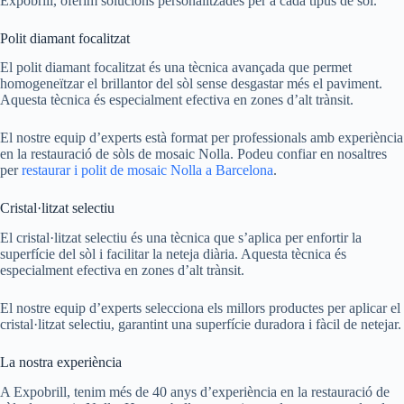
Expobrill, oferim solucions personalitzades per a cada tipus de sòl.
Polit diamant focalitzat
El polit diamant focalitzat és una tècnica avançada que permet
homogeneïtzar el brillantor del sòl sense desgastar més el paviment.
Aquesta tècnica és especialment efectiva en zones d’alt trànsit.
El nostre equip d’experts està format per professionals amb experiència
en la restauració de sòls de mosaic Nolla. Podeu confiar en nosaltres
per
restaurar i polit de mosaic Nolla a Barcelona
.
Cristal·litzat selectiu
El cristal·litzat selectiu és una tècnica que s’aplica per enfortir la
superfície del sòl i facilitar la neteja diària. Aquesta tècnica és
especialment efectiva en zones d’alt trànsit.
El nostre equip d’experts selecciona els millors productes per aplicar el
cristal·litzat selectiu, garantint una superfície duradora i fàcil de netejar.
La nostra experiència
A Expobrill, tenim més de 40 anys d’experiència en la restauració de