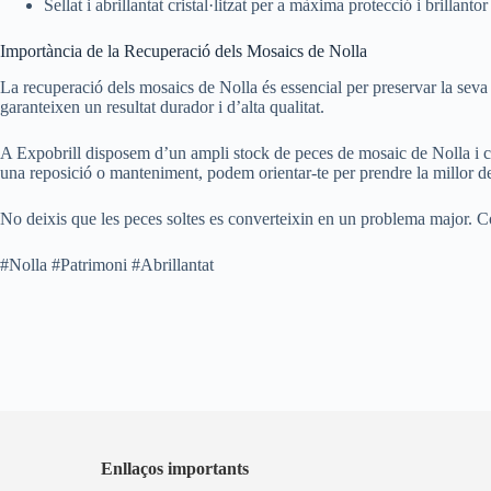
Sellat i abrillantat cristal·litzat per a màxima protecció i brillantor
Importància de la Recuperació dels Mosaics de Nolla
La recuperació dels mosaics de Nolla és essencial per preservar la seva 
garanteixen un resultat durador i d’alta qualitat.
A Expobrill disposem d’un ampli stock de peces de mosaic de Nolla i cert
una reposició o manteniment, podem orientar-te per prendre la millor de
No deixis que les peces soltes es converteixin en un problema major. C
#Nolla #Patrimoni #Abrillantat
Enllaços importants