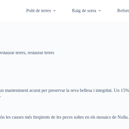
Polit de terres
Raig de sorra
Refor
restaurar terres
,
restaurar terres
n manteniment acurat per preservar la seva bellesa i integritat. Un 15%
.
són les causes més freqüents de les peces soltes en els mosaics de Nolla