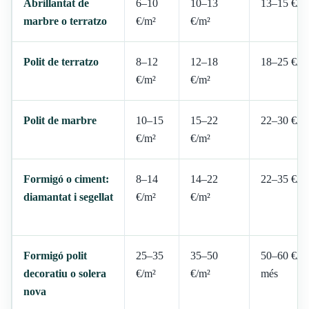
Abrillantat de
6–10
10–13
13–15 €/m
marbre o terratzo
€/m²
€/m²
Polit de terratzo
8–12
12–18
18–25 €/m
€/m²
€/m²
Polit de marbre
10–15
15–22
22–30 €/m
€/m²
€/m²
Formigó o ciment:
8–14
14–22
22–35 €/m
diamantat i segellat
€/m²
€/m²
Formigó polit
25–35
35–50
50–60 €/m
decoratiu o solera
€/m²
€/m²
més
nova