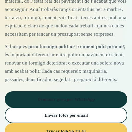
material, de l’estat real del paviment i de l’acabat que vols
aconseguir. Aquí trobaràs rangs orientatius per a marbre,
terratzo, formigó, ciment, vitrificat i terres antics, amb una
explicació clara de què inclou cada treball i quines dades
necessitem per tancar un pressupost sense sorpreses.
Si busques
preu formigó polit m²
o
ciment polit preu m²
,
és important diferenciar entre polir un paviment existent,
renovar un formigó deteriorat o executar una solera nova
amb acabat polit. Cada cas requereix maquinària,
passades, densificador, segellat i preparació diferents.
Demanar preu per WhatsApp
Enviar fotos per email
Trucar 696 96 29 18