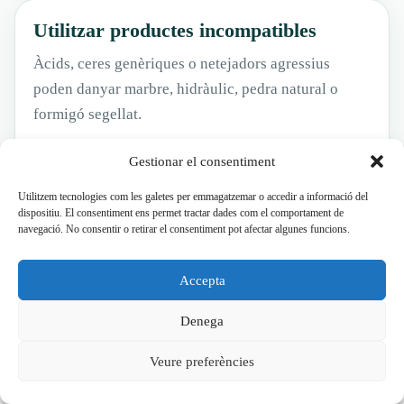
Utilitzar productes incompatibles
Àcids, ceres genèriques o netejadors agressius
poden danyar marbre, hidràulic, pedra natural o
formigó segellat.
Gestionar el consentiment
Utilitzem tecnologies com les galetes per emmagatzemar o accedir a informació del
dispositiu. El consentiment ens permet tractar dades com el comportament de
navegació. No consentir o retirar el consentiment pot afectar algunes funcions.
RESULTATS PER TIPUS DE TERRA
Treballs relacionats amb polit,
Accepta
abrillantat i formigó polit
Denega
Cada paviment necessita una tècnica diferent. Per això
Veure preferències
combinem diagnosi, maquinària, productes compatibles i
acabat final segons l’ús de l’espai: habitatge, portal,