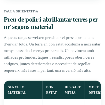
TAULA ORIENTATIVA
Preu de polir i abrillantar terres per
m² segons material
Aquests rangs serveixen per situar el pressupost abans
d’enviar fotos. Un terra en bon estat acostuma a necessitar
menys passades i menys preparació. Un paviment amb
ratllades profundes, taques, ressalts, porus obert, ceres
antigues, juntes deteriorades o necessitat de segellat
requereix més fases i, per tant, una inversió més alta.
SERVEI O
BON
DESGAST
MOLT
MATERIAL
ESTAT
MITJÀ
DETERIO