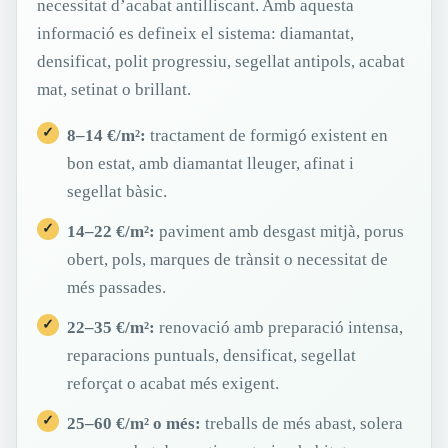
necessitat d’acabat antilliscant. Amb aquesta
informació es defineix el sistema: diamantat,
densificat, polit progressiu, segellat antipols, acabat
mat, setinat o brillant.
8–14 €/m²:
tractament de formigó existent en
bon estat, amb diamantat lleuger, afinat i
segellat bàsic.
14–22 €/m²:
paviment amb desgast mitjà, porus
obert, pols, marques de trànsit o necessitat de
més passades.
22–35 €/m²:
renovació amb preparació intensa,
reparacions puntuals, densificat, segellat
reforçat o acabat més exigent.
25–60 €/m² o més:
treballs de més abast, solera