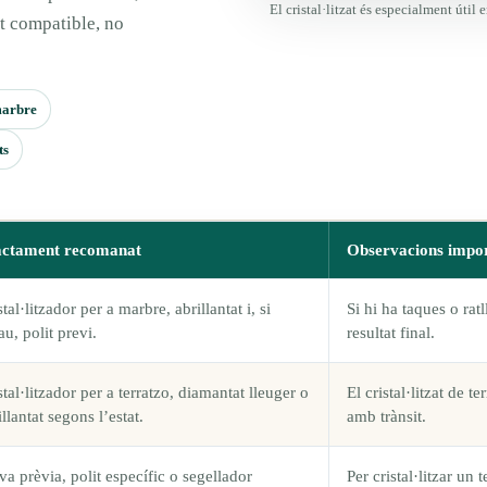
El cristal·litzat és especialment útil 
nt compatible, no
 marbre
ts
actament recomanat
Observacions impo
stal·litzador per a marbre, abrillantat i, si
Si hi ha taques o rat
au, polit previ.
resultat final.
stal·litzador per a terratzo, diamantat lleuger o
El cristal·litzat de t
illantat segons l’estat.
amb trànsit.
va prèvia, polit específic o segellador
Per cristal·litzar un