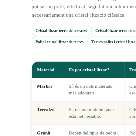
pot ser un polit, vitrificat, segellat o mantenime
necessàriament una cristal·lització clàssica.
Cristal·litzar terra de terratzo
Cristal·litzar terra de
Polit i cristal·litzat de terres
Terres polits i cristal·litza
Material
Es pot cristal·litzar?
Tr
Marbre
Sí, és un dels materials
Cri
més adequats.
esc
Terratzo
Sí, respon molt bé quan
Cri
està net i estable.
abr
Granit
Depèn del tipus de pedra i
Pro