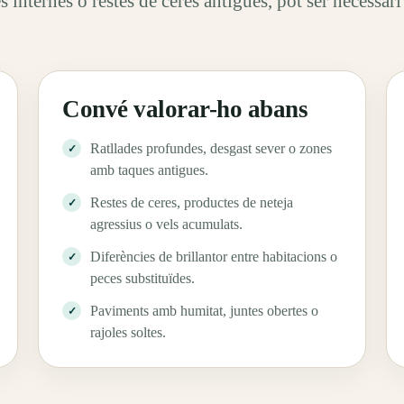
s internes o restes de ceres antigues, pot ser necessari
Convé valorar-ho abans
Ratllades profundes, desgast sever o zones
amb taques antigues.
Restes de ceres, productes de neteja
agressius o vels acumulats.
Diferències de brillantor entre habitacions o
peces substituïdes.
Paviments amb humitat, juntes obertes o
rajoles soltes.