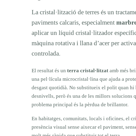
La cristal·lització de terres és un tractam
paviments calcaris, especialment
marbre 
aplicar un líquid cristal·litzador específi
màquina rotativa i llana d’acer per activa
controlada.
El resultat és un
terra cristal·litzat
amb més bril
una pel·lícula microcristal·lina que ajuda a prote
desgast quotidià. No substitueix el polit quan hi
desnivells, però és una de les millors solucions q
problema principal és la pèrdua de brillantor.
En habitatges, comunitats, locals i oficines, el cr
presència visual sense aixecar el paviment, sens
molt més ràpida que substituir tot el terra.