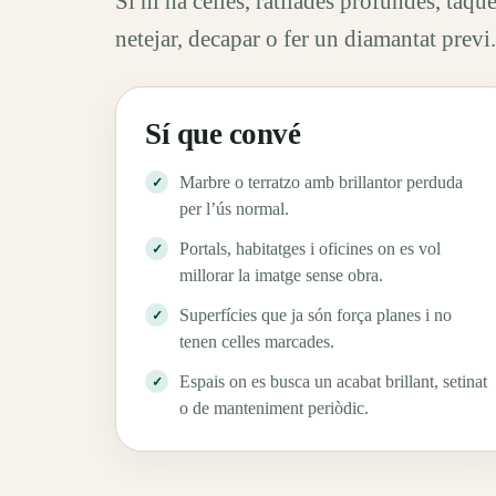
Si hi ha celles, ratllades profundes, taque
netejar, decapar o fer un diamantat previ.
Sí que convé
Marbre o terratzo amb brillantor perduda
per l’ús normal.
Portals, habitatges i oficines on es vol
millorar la imatge sense obra.
Superfícies que ja són força planes i no
tenen celles marcades.
Espais on es busca un acabat brillant, setinat
o de manteniment periòdic.