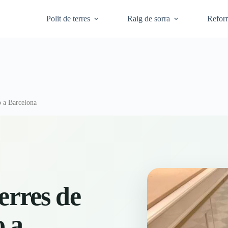
Polit de terres
Raig de sorra
Refor
zo a Barcelona
terres de
o a