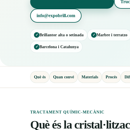
Demanar pressupost per WhatsApp
Truc
info@expobrill.com
✓
Brillantor alta o setinada
✓
Marbre i terratzo
✓
Barcelona i Catalunya
Què és
Quan convé
Materials
Procés
Dif
TRACTAMENT QUÍMIC-MECÀNIC
Què és la cristal·litza