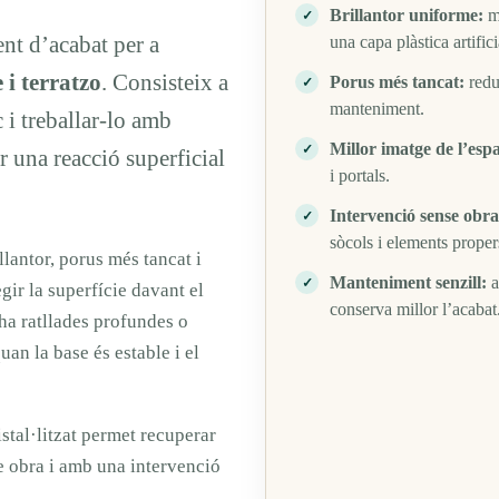
Brillantor uniforme:
mi
ent d’acabat per a
una capa plàstica artifici
i terratzo
. Consisteix a
Porus més tancat:
redue
manteniment.
c i treballar-lo amb
Millor imatge de l’espa
r una reacció superficial
i portals.
Intervenció sense obra
sòcols i elements proper
lantor, porus més tancat i
Manteniment senzill:
a
gir la superfície davant el
conserva millor l’acabat
 ha ratllades profundes o
uan la base és estable i el
istal·litzat permet recuperar
e obra i amb una intervenció