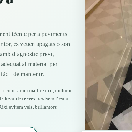
ment tècnic per a paviments
antor, es veuen apagats o són
m amb diagnòstic previ,
 adequat al material per
fàcil de mantenir.
, recuperar un marbre mat, millorar
al·litzat de terres
, revisem l’estat
ixí evitem vels, brillantors