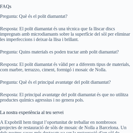
FAQs
Pregunta: Què és el polit diamantat?
Resposta: El polit diamantat és una tècnica que fa lliscar discs
impregnats amb microdiamants sobre la superfície del sòl per eliminar
les imperfeccions i deixar-la llisa i brillant.
Pregunta: Quins materials es poden tractar amb polit diamantat?
Resposta: El polit diamantat és vàlid per a diferents tipus de materials,
com marbre, terrazzo, ciment, formigó i mosaic de Nolla.
Pregunta: Què és el principal avantatge del polit diamantat?
Resposta: El principal avantatge del polit diamantat és que no utilitza
productes químics agressius i no genera pols.
La nostra experiència al teu servei
A Expobrill hem tingut l’oportunitat de treballar en nombrosos
projectes de restauració de sòls de mosaic de Nolla a Barcelona. Un
dels nostres casos més destacats va ser la restauració d’un sòl de