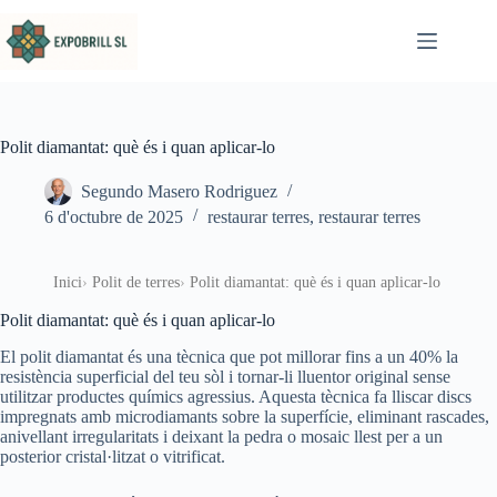
Omet al contingut
Polit diamantat: què és i quan aplicar-lo
Segundo Masero Rodriguez
6 d'octubre de 2025
restaurar terres
,
restaurar terres
Inici
Polit de terres
Polit diamantat: què és i quan aplicar-lo
Polit diamantat: què és i quan aplicar-lo
El polit diamantat és una tècnica que pot millorar fins a un 40% la
resistència superficial del teu sòl i tornar-li lluentor original sense
utilitzar productes químics agressius. Aquesta tècnica fa lliscar discs
impregnats amb microdiamants sobre la superfície, eliminant rascades,
anivellant irregularitats i deixant la pedra o mosaic llest per a un
posterior cristal·litzat o vitrificat.