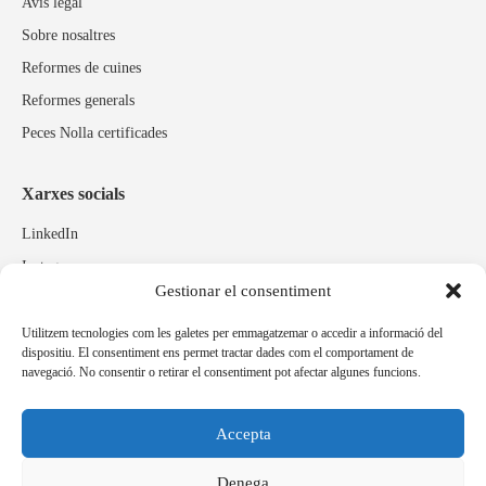
Avís legal
Sobre nosaltres
Reformes de cuines
Reformes generals
Peces Nolla certificades
Xarxes socials
LinkedIn
Instagram
Gestionar el consentiment
Facebook
Utilitzem tecnologies com les galetes per emmagatzemar o accedir a informació del
dispositiu. El consentiment ens permet tractar dades com el comportament de
Marques relacionades
navegació. No consentir o retirar el consentiment pot afectar algunes funcions.
Pulidos Expobrill
Bastelia
Accepta
Pleitex
Denega