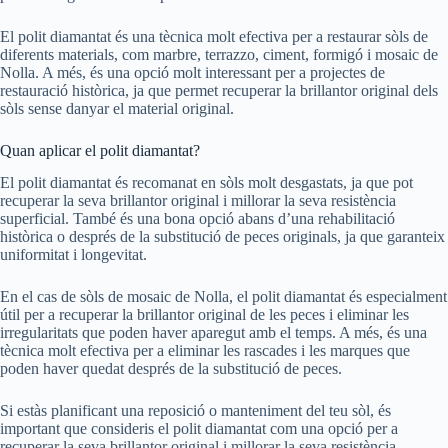
El polit diamantat és una tècnica molt efectiva per a restaurar sòls de
diferents materials, com marbre, terrazzo, ciment, formigó i mosaic de
Nolla. A més, és una opció molt interessant per a projectes de
restauració històrica, ja que permet recuperar la brillantor original dels
sòls sense danyar el material original.
Quan aplicar el polit diamantat?
El polit diamantat és recomanat en sòls molt desgastats, ja que pot
recuperar la seva brillantor original i millorar la seva resistència
superficial. També és una bona opció abans d’una rehabilitació
històrica o després de la substitució de peces originals, ja que garanteix
uniformitat i longevitat.
En el cas de sòls de mosaic de Nolla, el polit diamantat és especialment
útil per a recuperar la brillantor original de les peces i eliminar les
irregularitats que poden haver aparegut amb el temps. A més, és una
tècnica molt efectiva per a eliminar les rascades i les marques que
poden haver quedat després de la substitució de peces.
Si estàs planificant una reposició o manteniment del teu sòl, és
important que consideris el polit diamantat com una opció per a
recuperar la seva brillantor original i millorar la seva resistència