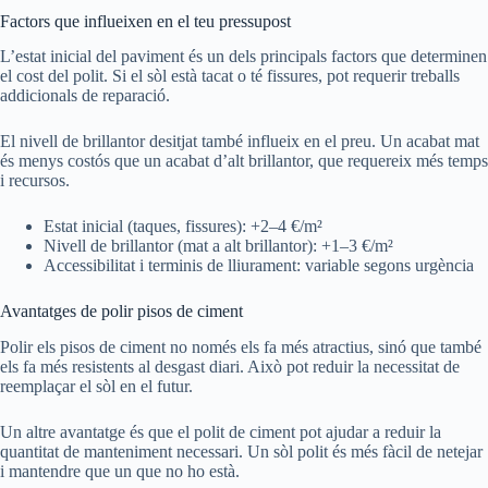
Factors que influeixen en el teu pressupost
L’estat inicial del paviment és un dels principals factors que determinen
el cost del polit. Si el sòl està tacat o té fissures, pot requerir treballs
addicionals de reparació.
El nivell de brillantor desitjat també influeix en el preu. Un acabat mat
és menys costós que un acabat d’alt brillantor, que requereix més temps
i recursos.
Estat inicial (taques, fissures): +2–4 €/m²
Nivell de brillantor (mat a alt brillantor): +1–3 €/m²
Accessibilitat i terminis de lliurament: variable segons urgència
Avantatges de polir pisos de ciment
Polir els pisos de ciment no només els fa més atractius, sinó que també
els fa més resistents al desgast diari. Això pot reduir la necessitat de
reemplaçar el sòl en el futur.
Un altre avantatge és que el polit de ciment pot ajudar a reduir la
quantitat de manteniment necessari. Un sòl polit és més fàcil de netejar
i mantendre que un que no ho està.