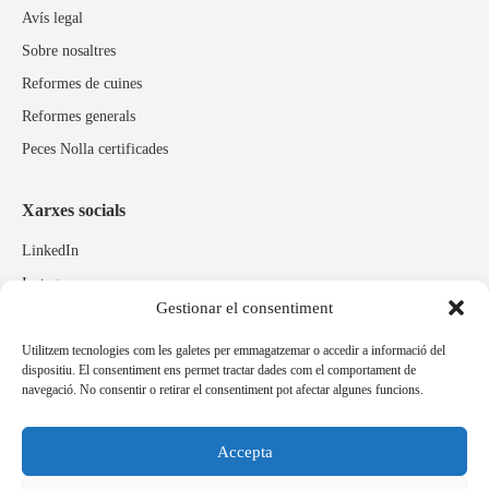
Avís legal
Sobre nosaltres
Reformes de cuines
Reformes generals
Peces Nolla certificades
Xarxes socials
LinkedIn
Instagram
Gestionar el consentiment
Facebook
Utilitzem tecnologies com les galetes per emmagatzemar o accedir a informació del
dispositiu. El consentiment ens permet tractar dades com el comportament de
Marques relacionades
navegació. No consentir o retirar el consentiment pot afectar algunes funcions.
Pulidos Expobrill
Bastelia
Accepta
Pleitex