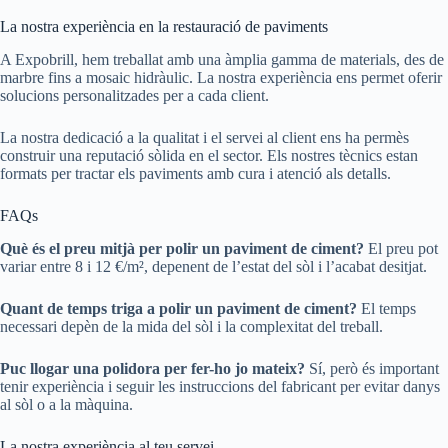
La nostra experiència en la restauració de paviments
A Expobrill, hem treballat amb una àmplia gamma de materials, des de
marbre fins a mosaic hidràulic. La nostra experiència ens permet oferir
solucions personalitzades per a cada client.
La nostra dedicació a la qualitat i el servei al client ens ha permès
construir una reputació sòlida en el sector. Els nostres tècnics estan
formats per tractar els paviments amb cura i atenció als detalls.
FAQs
Què és el preu mitjà per polir un paviment de ciment?
El preu pot
variar entre 8 i 12 €/m², depenent de l’estat del sòl i l’acabat desitjat.
Quant de temps triga a polir un paviment de ciment?
El temps
necessari depèn de la mida del sòl i la complexitat del treball.
Puc llogar una polidora per fer-ho jo mateix?
Sí, però és important
tenir experiència i seguir les instruccions del fabricant per evitar danys
al sòl o a la màquina.
La nostra experiència al teu servei