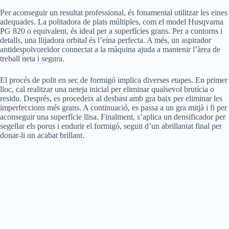
Per aconseguir un resultat professional, és fonamental utilitzar les eines
adequades. La politadora de plats múltiples, com el model Husqvarna
PG 820 o equivalent, és ideal per a superfícies grans. Per a contorns i
detalls, una llijadora orbital és l’eina perfecta. A més, un aspirador
antidespolvoreïdor connectat a la màquina ajuda a mantenir l’àrea de
treball neta i segura.
El procés de polit en sec de formigó implica diverses etapes. En primer
lloc, cal realitzar una neteja inicial per eliminar qualsevol brutícia o
residu. Després, es procedeix al desbast amb gra baix per eliminar les
imperfeccions més grans. A continuació, es passa a un gra mitjà i fi per
aconseguir una superfície llisa. Finalment, s’aplica un densificador per
segellar els porus i endurir el formigó, seguit d’un abrillantat final per
donar-li un acabat brillant.