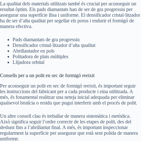
La qualitat dels materials utilitzats també és crucial per aconseguir un
resultat òptim. Els pads diamantats han de ser de gra progressiu per
assegurar una superfície llisa i uniforme. El densificador cristal·litzador
ha de ser d’alta qualitat per segellar els porus i endurir el formigó de
manera efectiva.
Pads diamantats de gra progressiu
Densificador cristal·litzador d’alta qualitat
Abrillantador en pols
Politadora de plats múltiples
Llijadora orbital
Consells per a un polit en sec de formigó reeixit
Per aconseguir un polit en sec de formigó reeixit, és important seguir
les instruccions del fabricant per a cada producte i eina utilitzada. A
més, és fonamental realitzar una neteja inicial adequada per eliminar
qualsevol brutícia o residu que pugui interferir amb el procés de polit.
Un altre consell clau és treballar de manera sistemàtica i metòdica.
Això significa seguir l’ordre correcte de les etapes de polit, des del
desbast fins a l’abrillantat final. A més, és important inspeccionar
regularment la superfície per assegurar que està sent polida de manera
uniforme.