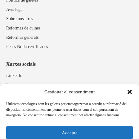
Política de galetes
Avís legal
Sobre nosaltres
Reformes de cuines
Reformes generals
Peces Nolla certificades
Xarxes socials
LinkedIn
Instagram
Gestionar el consentiment
Facebook
Utilitzem tecnologies com les galetes per emmagatzemar o accedir a informació del
dispositiu. El consentiment ens permet tractar dades com el comportament de
Marques relacionades
navegació. No consentir o retirar el consentiment pot afectar algunes funcions.
Pulidos Expobrill
Bastelia
Accepta