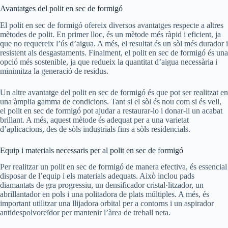
Avantatges del polit en sec de formigó
El polit en sec de formigó ofereix diversos avantatges respecte a altres
mètodes de polit. En primer lloc, és un mètode més ràpid i eficient, ja
que no requereix l’ús d’aigua. A més, el resultat és un sòl més durador i
resistent als desgastaments. Finalment, el polit en sec de formigó és una
opció més sostenible, ja que redueix la quantitat d’aigua necessària i
minimitza la generació de residus.
Un altre avantatge del polit en sec de formigó és que pot ser realitzat en
una àmplia gamma de condicions. Tant si el sòl és nou com si és vell,
el polit en sec de formigó pot ajudar a restaurar-lo i donar-li un acabat
brillant. A més, aquest mètode és adequat per a una varietat
d’aplicacions, des de sòls industrials fins a sòls residencials.
Equip i materials necessaris per al polit en sec de formigó
Per realitzar un polit en sec de formigó de manera efectiva, és essencial
disposar de l’equip i els materials adequats. Això inclou pads
diamantats de gra progressiu, un densificador cristal·litzador, un
abrillantador en pols i una politadora de plats múltiples. A més, és
important utilitzar una llijadora orbital per a contorns i un aspirador
antidespolvoreïdor per mantenir l’àrea de treball neta.