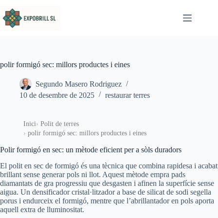
Omet al contingut
polir formigó sec: millors productes i eines
Segundo Masero Rodriguez
10 de desembre de 2025
restaurar terres
Inici
Polit de terres
polir formigó sec: millors productes i eines
Polir formigó en sec: un mètode eficient per a sòls duradors
El polit en sec de formigó és una tècnica que combina rapidesa i acabat
brillant sense generar pols ni llot. Aquest mètode empra pads
diamantats de gra progressiu que desgasten i afinen la superfície sense
aigua. Un densificador cristal·litzador a base de silicat de sodi segella
porus i endurceix el formigó, mentre que l’abrillantador en pols aporta
aquell extra de lluminositat.