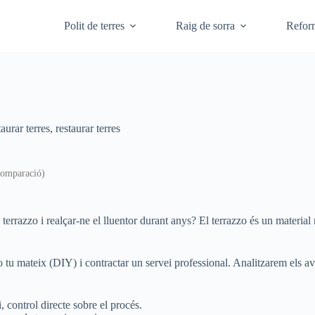
Polit de terres
Raig de sorra
Refor
taurar terres
,
restaurar terres
(comparació)
 terrazzo i realçar-ne el lluentor durant anys? El terrazzo és un material 
zzo tu mateix (DIY) i contractar un servei professional. Analitzarem els a
, control directe sobre el procés.