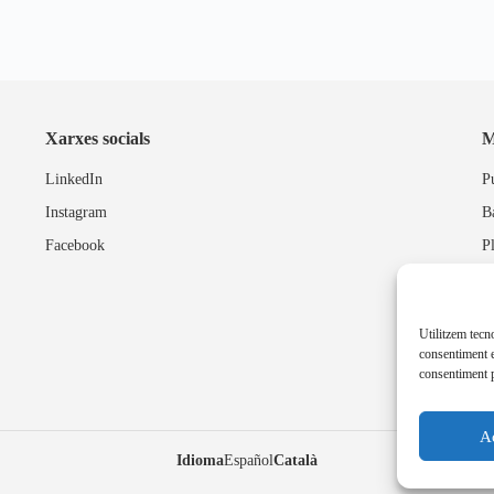
Xarxes socials
M
LinkedIn
P
Instagram
B
Facebook
P
Utilitzem tecn
consentiment e
consentiment p
A
Idioma
Español
Català