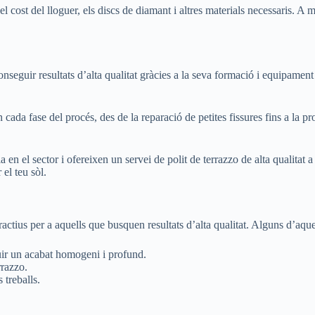
l cost del lloguer, els discs de diamant i altres materials necessaris. A
eguir resultats d’alta qualitat gràcies a la seva formació i equipament es
ada fase del procés, des de la reparació de petites fissures fins a la pro
en el sector i ofereixen un servei de polit de terrazzo de alta qualitat 
el teu sòl.
ractius per a aquells que busquen resultats d’alta qualitat. Alguns d’aqu
guir un acabat homogeni i profund.
rrazzo.
 treballs.