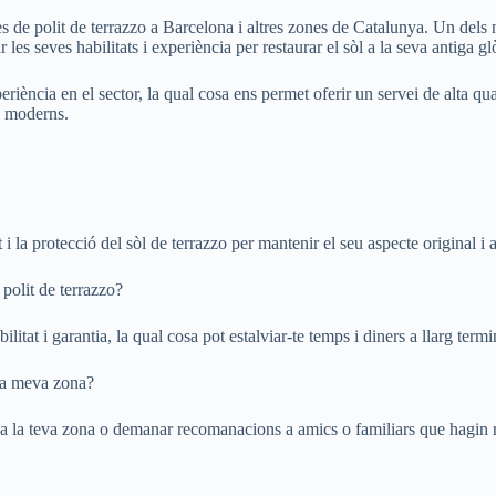
s de polit de terrazzo a Barcelona i altres zones de Catalunya. Un dels n
zar les seves habilitats i experiència per restaurar el sòl a la seva antig
ència en el sector, la qual cosa ens permet oferir un servei de alta qual
is moderns.
i la protecció del sòl de terrazzo per mantenir el seu aspecte original i al
 polit de terrazzo?
ilitat i garantia, la qual cosa pot estalviar-te temps i diners a llarg termi
 la meva zona?
 a la teva zona o demanar recomanacions a amics o familiars que hagin rea