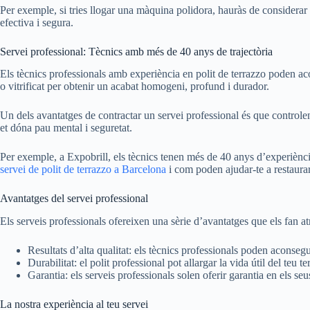
Per exemple, si tries llogar una màquina polidora, hauràs de considerar e
efectiva i segura.
Servei professional: Tècnics amb més de 40 anys de trajectòria
Els tècnics professionals amb experiència en polit de terrazzo poden acons
o vitrificat per obtenir un acabat homogeni, profund i durador.
Un dels avantatges de contractar un servei professional és que controlen c
et dóna pau mental i seguretat.
Per exemple, a Expobrill, els tècnics tenen més de 40 anys d’experiència 
servei de polit de terrazzo a Barcelona
i com poden ajudar-te a restaurar 
Avantatges del servei professional
Els serveis professionals ofereixen una sèrie d’avantatges que els fan at
Resultats d’alta qualitat: els tècnics professionals poden aconse
Durabilitat: el polit professional pot allargar la vida útil del teu te
Garantia: els serveis professionals solen oferir garantia en els seus
La nostra experiència al teu servei