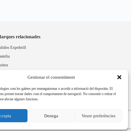
arques relacionades
ulidos Expobrill
astelia
leitex
Gestionar el consentiment
ologies com les galetes per emmagatzemar o accedir a informació del dispositiu. El
ns permet tractar dades com el comportament de navegació. No consentir o retirar el
ot afectar algunes funcions.
ccepta
Denega
Veure preferències