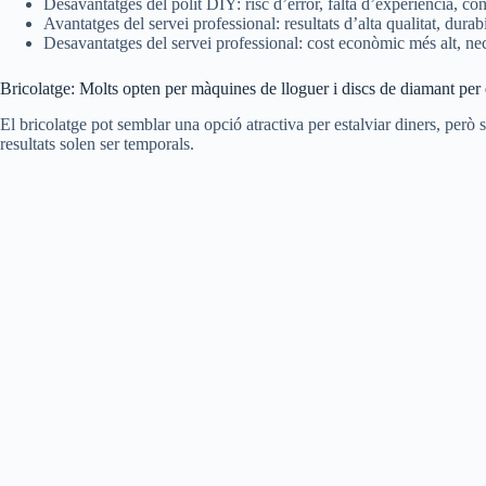
Desavantatges del polit DIY: risc d’error, falta d’experiència, c
Avantatges del servei professional: resultats d’alta qualitat, durabil
Desavantatges del servei professional: cost econòmic més alt, nec
Bricolatge: Molts opten per màquines de lloguer i discs de diamant per 
El bricolatge pot semblar una opció atractiva per estalviar diners, però
resultats solen ser temporals.