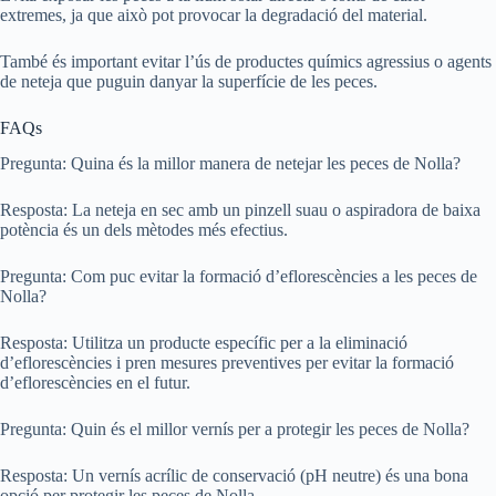
extremes, ja que això pot provocar la degradació del material.
També és important evitar l’ús de productes químics agressius o agents
de neteja que puguin danyar la superfície de les peces.
FAQs
Pregunta: Quina és la millor manera de netejar les peces de Nolla?
Resposta: La neteja en sec amb un pinzell suau o aspiradora de baixa
potència és un dels mètodes més efectius.
Pregunta: Com puc evitar la formació d’eflorescències a les peces de
Nolla?
Resposta: Utilitza un producte específic per a la eliminació
d’eflorescències i pren mesures preventives per evitar la formació
d’eflorescències en el futur.
Pregunta: Quin és el millor vernís per a protegir les peces de Nolla?
Resposta: Un vernís acrílic de conservació (pH neutre) és una bona
opció per protegir les peces de Nolla.