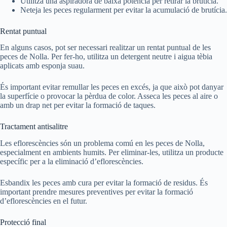
Utilitza una aspiradora de baixa potència per retirar la brutícia.
Neteja les peces regularment per evitar la acumulació de brutícia.
Rentat puntual
En alguns casos, pot ser necessari realitzar un rentat puntual de les
peces de Nolla. Per fer-ho, utilitza un detergent neutre i aigua tèbia
aplicats amb esponja suau.
És important evitar remullar les peces en excés, ja que això pot danyar
la superfície o provocar la pèrdua de color. Asseca les peces al aire o
amb un drap net per evitar la formació de taques.
Tractament antisalitre
Les eflorescències són un problema comú en les peces de Nolla,
especialment en ambients humits. Per eliminar-les, utilitza un producte
específic per a la eliminació d’eflorescències.
Esbandix les peces amb cura per evitar la formació de residus. És
important prendre mesures preventives per evitar la formació
d’eflorescències en el futur.
Protecció final