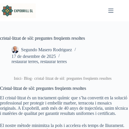
Omet al contingut
cristal·litzat de sòl: preguntes freqüents resoltes
Segundo Masero Rodriguez
17 de desembre de 2025
restaurar terres
,
restaurar terres
Inici
Blog
cristal·litzat de sòl: preguntes freqüents resoltes
Cristal·litzat de sòl: preguntes freqüents resoltes
El cristal·litzat és un tractament químic que s’ha convertit en la solució
professional per protegir i embellir marbre, terracota i mosaics
originals. A Expobrill, amb més de 40 anys de trajectòria, unim tècnica
i matèries de qualitat per garantir resultats uniformes i certificats.
El nostre mètode minimitza la pols i accelera els temps de lliurament.