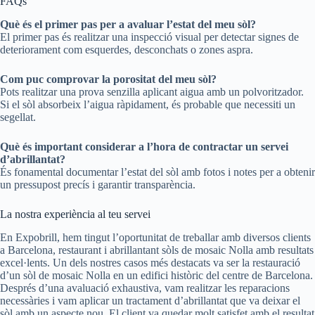
FAQs
Què és el primer pas per a avaluar l’estat del meu sòl?
El primer pas és realitzar una inspecció visual per detectar signes de
deteriorament com esquerdes, desconchats o zones aspra.
Com puc comprovar la porositat del meu sòl?
Pots realitzar una prova senzilla aplicant aigua amb un polvoritzador.
Si el sòl absorbeix l’aigua ràpidament, és probable que necessiti un
segellat.
Què és important considerar a l’hora de contractar un servei
d’abrillantat?
És fonamental documentar l’estat del sòl amb fotos i notes per a obtenir
un pressupost precís i garantir transparència.
La nostra experiència al teu servei
En Expobrill, hem tingut l’oportunitat de treballar amb diversos clients
a Barcelona, restaurant i abrillantant sòls de mosaic Nolla amb resultats
excel·lents. Un dels nostres casos més destacats va ser la restauració
d’un sòl de mosaic Nolla en un edifici històric del centre de Barcelona.
Després d’una avaluació exhaustiva, vam realitzar les reparacions
necessàries i vam aplicar un tractament d’abrillantat que va deixar el
sòl amb un aspecte nou. El client va quedar molt satisfet amb el resultat