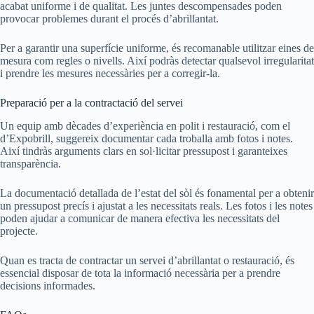
acabat uniforme i de qualitat. Les juntes descompensades poden
provocar problemes durant el procés d’abrillantat.
Per a garantir una superfície uniforme, és recomanable utilitzar eines de
mesura com regles o nivells. Així podràs detectar qualsevol irregularitat
i prendre les mesures necessàries per a corregir-la.
Preparació per a la contractació del servei
Un equip amb dècades d’experiència en polit i restauració, com el
d’Expobrill, suggereix documentar cada troballa amb fotos i notes.
Així tindràs arguments clars en sol·licitar pressupost i garanteixes
transparència.
La documentació detallada de l’estat del sòl és fonamental per a obtenir
un pressupost precís i ajustat a les necessitats reals. Les fotos i les notes
poden ajudar a comunicar de manera efectiva les necessitats del
projecte.
Quan es tracta de contractar un servei d’abrillantat o restauració, és
essencial disposar de tota la informació necessària per a prendre
decisions informades.