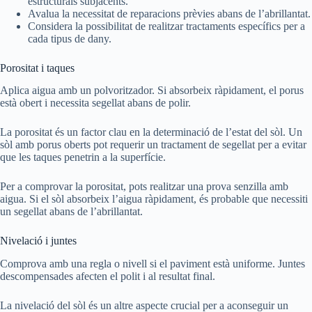
estructurals subjacents.
Avalua la necessitat de reparacions prèvies abans de l’abrillantat.
Considera la possibilitat de realitzar tractaments específics per a
cada tipus de dany.
Porositat i taques
Aplica aigua amb un polvoritzador. Si absorbeix ràpidament, el porus
està obert i necessita segellat abans de polir.
La porositat és un factor clau en la determinació de l’estat del sòl. Un
sòl amb porus oberts pot requerir un tractament de segellat per a evitar
que les taques penetrin a la superfície.
Per a comprovar la porositat, pots realitzar una prova senzilla amb
aigua. Si el sòl absorbeix l’aigua ràpidament, és probable que necessiti
un segellat abans de l’abrillantat.
Nivelació i juntes
Comprova amb una regla o nivell si el paviment està uniforme. Juntes
descompensades afecten el polit i al resultat final.
La nivelació del sòl és un altre aspecte crucial per a aconseguir un