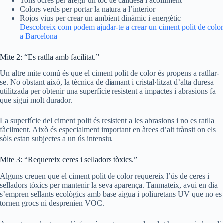
Tons ocres per afegir un toc de calidesa i acolliment
Colors verds per portar la natura a l’interior
Rojos vius per crear un ambient dinàmic i energètic
Descobreix com podem ajudar-te a crear un ciment polit de color
a Barcelona
Mite 2: “Es ratlla amb facilitat.”
Un altre mite comú és que el ciment polit de color és propens a ratllar-
se. No obstant això, la tècnica de diamant i cristal·litzat d’alta duresa
utilitzada per obtenir una superfície resistent a impactes i abrasions fa
que sigui molt durador.
La superfície del ciment polit és resistent a les abrasions i no es ratlla
fàcilment. Això és especialment important en àrees d’alt trànsit on els
sòls estan subjectes a un ús intensiu.
Mite 3: “Requereix ceres i selladors tòxics.”
Alguns creuen que el ciment polit de color requereix l’ús de ceres i
selladors tòxics per mantenir la seva aparença. Tanmateix, avui en dia
s’empren sellants ecològics amb base aigua i poliuretans UV que no es
tornen grocs ni desprenien VOC.