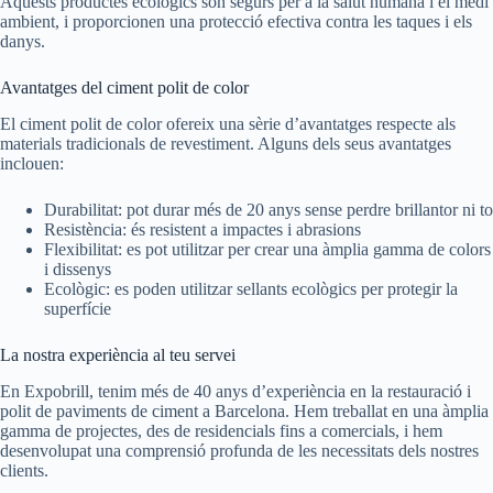
Aquests productes ecològics són segurs per a la salut humana i el medi
ambient, i proporcionen una protecció efectiva contra les taques i els
danys.
Avantatges del ciment polit de color
El ciment polit de color ofereix una sèrie d’avantatges respecte als
materials tradicionals de revestiment. Alguns dels seus avantatges
inclouen:
Durabilitat: pot durar més de 20 anys sense perdre brillantor ni to
Resistència: és resistent a impactes i abrasions
Flexibilitat: es pot utilitzar per crear una àmplia gamma de colors
i dissenys
Ecològic: es poden utilitzar sellants ecològics per protegir la
superfície
La nostra experiència al teu servei
En Expobrill, tenim més de 40 anys d’experiència en la restauració i
polit de paviments de ciment a Barcelona. Hem treballat en una àmplia
gamma de projectes, des de residencials fins a comercials, i hem
desenvolupat una comprensió profunda de les necessitats dels nostres
clients.