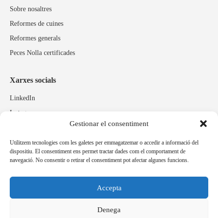
Sobre nosaltres
Reformes de cuines
Reformes generals
Peces Nolla certificades
Xarxes socials
LinkedIn
Instagram
Gestionar el consentiment
Facebook
Utilitzem tecnologies com les galetes per emmagatzemar o accedir a informació del
dispositiu. El consentiment ens permet tractar dades com el comportament de
Marques relacionades
navegació. No consentir o retirar el consentiment pot afectar algunes funcions.
Pulidos Expobrill
Bastelia
Accepta
Pleitex
Denega