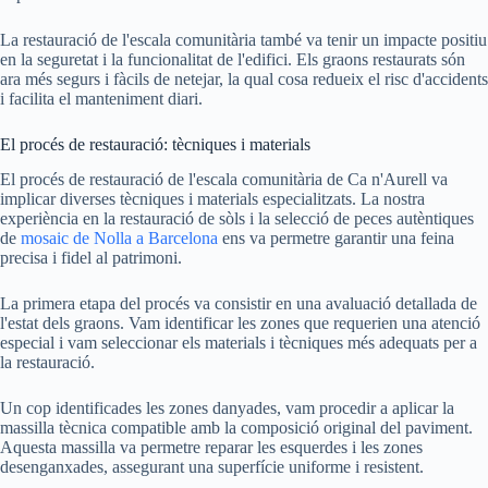
La restauració de l'escala comunitària també va tenir un impacte positiu
en la seguretat i la funcionalitat de l'edifici. Els graons restaurats són
ara més segurs i fàcils de netejar, la qual cosa redueix el risc d'accidents
i facilita el manteniment diari.
El procés de restauració: tècniques i materials
El procés de restauració de l'escala comunitària de Ca n'Aurell va
implicar diverses tècniques i materials especialitzats. La nostra
experiència en la restauració de sòls i la selecció de peces autèntiques
de
mosaic de Nolla a Barcelona
ens va permetre garantir una feina
precisa i fidel al patrimoni.
La primera etapa del procés va consistir en una avaluació detallada de
l'estat dels graons. Vam identificar les zones que requerien una atenció
especial i vam seleccionar els materials i tècniques més adequats per a
la restauració.
Un cop identificades les zones danyades, vam procedir a aplicar la
massilla tècnica compatible amb la composició original del paviment.
Aquesta massilla va permetre reparar les esquerdes i les zones
desenganxades, assegurant una superfície uniforme i resistent.