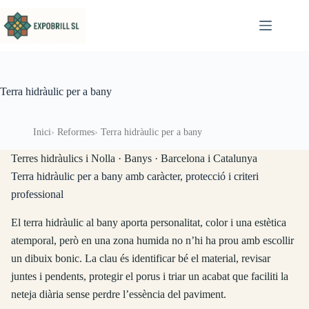
Omet al contingut
Terra hidràulic per a bany
Inici
Reformes
Terra hidràulic per a bany
Terres hidràulics i Nolla · Banys · Barcelona i Catalunya
Terra hidràulic per a bany amb caràcter, protecció i criteri
professional
El terra hidràulic al bany aporta personalitat, color i una estètica
atemporal, però en una zona humida no n’hi ha prou amb escollir
un dibuix bonic. La clau és identificar bé el material, revisar
juntes i pendents, protegir el porus i triar un acabat que faciliti la
neteja diària sense perdre l’essència del paviment.