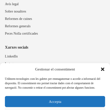
Avís legal
Sobre nosaltres
Reformes de cuines
Reformes generals
Peces Nolla certificades
Xarxes socials
LinkedIn
Instagram
Gestionar el consentiment
Facebook
Utilitzem tecnologies com les galetes per emmagatzemar o accedir a informació del
dispositiu. El consentiment ens permet tractar dades com el comportament de
Marques relacionades
navegació. No consentir o retirar el consentiment pot afectar algunes funcions.
Pulidos Expobrill
Bastelia
Accepta
Pleitex