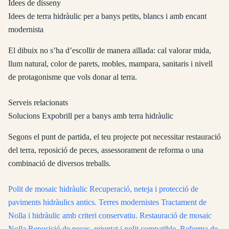
Idees de disseny
Idees de terra hidràulic per a banys petits, blancs i amb encant
modernista
El dibuix no s’ha d’escollir de manera aïllada: cal valorar mida,
llum natural, color de parets, mobles, mampara, sanitaris i nivell
de protagonisme que vols donar al terra.
Serveis relacionats
Solucions Expobrill per a banys amb terra hidràulic
Segons el punt de partida, el teu projecte pot necessitar restauració
del terra, reposició de peces, assessorament de reforma o una
combinació de diversos treballs.
Polit de mosaic hidràulic
Recuperació, neteja i protecció de
paviments hidràulics antics.
Terres modernistes
Tractament de
Nolla i hidràulic amb criteri conservatiu.
Restauració de mosaic
Nolla
Reposició de peces, rejuntat i polit compatible.
Reforma de