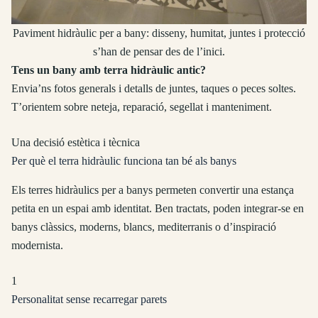
Paviment hidràulic per a bany: disseny, humitat, juntes i protecció
s’han de pensar des de l’inici.
Tens un bany amb terra hidràulic antic?
Envia’ns fotos generals i detalls de juntes, taques o peces soltes.
T’orientem sobre neteja, reparació, segellat i manteniment.
Una decisió estètica i tècnica
Per què el terra hidràulic funciona tan bé als banys
Els terres hidràulics per a banys permeten convertir una estança
petita en un espai amb identitat. Ben tractats, poden integrar-se en
banys clàssics, moderns, blancs, mediterranis o d’inspiració
modernista.
1
Personalitat sense recarregar parets