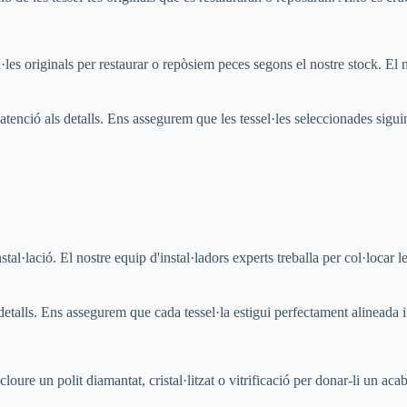
les originals per restaurar o repòsiem peces segons el nostre stock. El nos
tenció als detalls. Ens assegurem que les tessel·les seleccionades siguin 
al·lació. El nostre equip d'instal·ladors experts treballa per col·locar les
detalls. Ens assegurem que cada tessel·la estigui perfectament alineada i 
oure un polit diamantat, cristal·litzat o vitrificació per donar-li un acaba