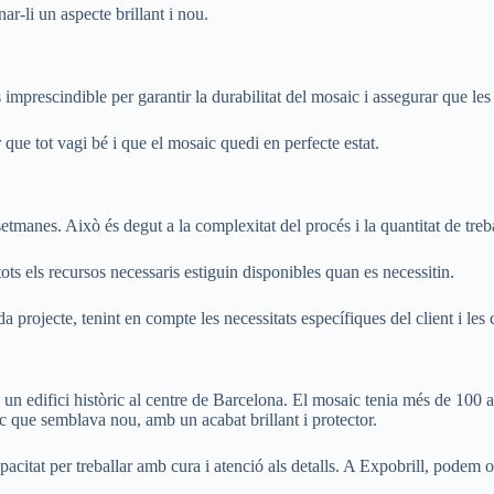
ar-li un aspecte brillant i nou.
mprescindible per garantir la durabilitat del mosaic i assegurar que les 
 que tot vagi bé i que el mosaic quedi en perfecte estat.
setmanes. Això és degut a la complexitat del procés i la quantitat de treb
ots els recursos necessaris estiguin disponibles quan es necessitin.
da projecte, tenint en compte les necessitats específiques del client i les
un edifici històric al centre de Barcelona. El mosaic tenia més de 100 any
aic que semblava nou, amb un acabat brillant i protector.
capacitat per treballar amb cura i atenció als detalls. A Expobrill, podem 