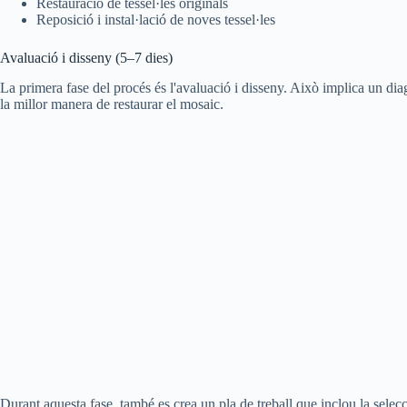
Restauració de tessel·les originals
Reposició i instal·lació de noves tessel·les
Avaluació i disseny (5–7 dies)
La primera fase del procés és l'avaluació i disseny. Això implica un diagn
la millor manera de restaurar el mosaic.
Durant aquesta fase, també es crea un pla de treball que inclou la selecc