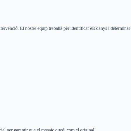
ntervenció. El nostre equip treballa per identificar els danys i determinar
cial per garantir que el mosaic quedi com el original.