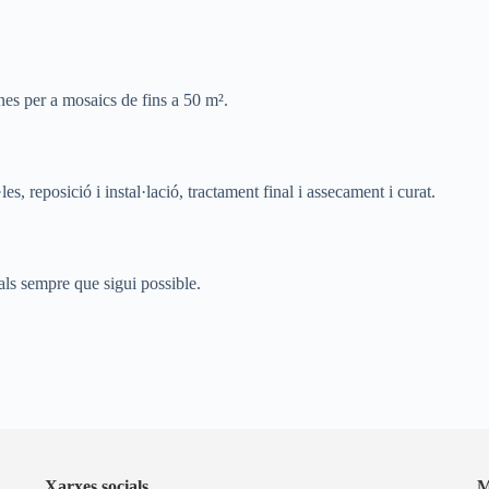
nes per a mosaics de fins a 50 m².
les, reposició i instal·lació, tractament final i assecament i curat.
inals sempre que sigui possible.
Xarxes socials
M