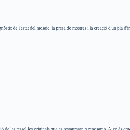
òstic de l'estat del mosaic, la presa de mostres i la creació d'un pla d'i
ió de les tessel·les originals que es restauraran o reposaran. Això és cru