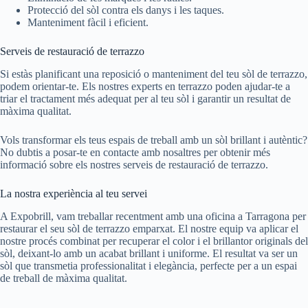
Protecció del sòl contra els danys i les taques.
Manteniment fàcil i eficient.
Serveis de restauració de terrazzo
Si estàs planificant una reposició o manteniment del teu sòl de terrazzo,
podem orientar-te. Els nostres experts en terrazzo poden ajudar-te a
triar el tractament més adequat per al teu sòl i garantir un resultat de
màxima qualitat.
Vols transformar els teus espais de treball amb un sòl brillant i autèntic?
No dubtis a posar-te en contacte amb nosaltres per obtenir més
informació sobre els nostres serveis de restauració de terrazzo.
La nostra experiència al teu servei
A Expobrill, vam treballar recentment amb una oficina a Tarragona per
restaurar el seu sòl de terrazzo emparxat. El nostre equip va aplicar el
nostre procés combinat per recuperar el color i el brillantor originals del
sòl, deixant-lo amb un acabat brillant i uniforme. El resultat va ser un
sòl que transmetia professionalitat i elegància, perfecte per a un espai
de treball de màxima qualitat.