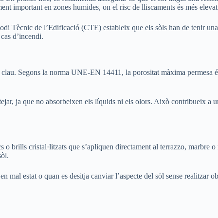
ment important en zones humides, on el risc de lliscaments és més elevat
l Codi Tècnic de l’Edificació (CTE) estableix que els sòls han de tenir un
 cas d’incendi.
r clau. Segons la norma UNE-EN 14411, la porositat màxima permesa és de
ejar, ja que no absorbeixen els líquids ni els olors. Això contribueix a 
s o brills cristal·litzats que s’apliquen directament al terrazzo, marbr
òl.
 en mal estat o quan es desitja canviar l’aspecte del sòl sense realitzar 