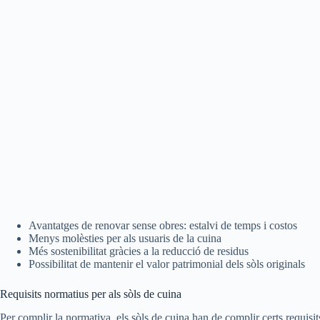
Avantatges de renovar sense obres: estalvi de temps i costos
Menys molèsties per als usuaris de la cuina
Més sostenibilitat gràcies a la reducció de residus
Possibilitat de mantenir el valor patrimonial dels sòls originals
Requisits normatius per als sòls de cuina
Per complir la normativa, els sòls de cuina han de complir certs requis