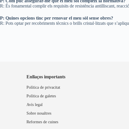
P: Com puc assegurar-me que el meu sòl compleix la normativa?
R: És fonamental complir els requisits de resistència antilliscant, reacci
P: Quines opcions tinc per renovar el meu sòl sense obres?
R: Pots optar per recobriments tècnics o brills cristal·litzats que s’apliq
Enllaços importants
Política de privacitat
Política de galetes
Avís legal
Sobre nosaltres
Reformes de cuines