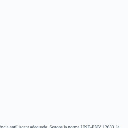
esistència antilliscant adequada. Segons la norma UNE-ENV 12633, la