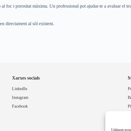
ó al foc i porositat màxima. Un professional pot ajudar-te a avaluar el teu
uen directament al sòl existent.
Xarxes socials
M
LinkedIn
P
Instagram
B
Facebook
P
Utilitzem tecn