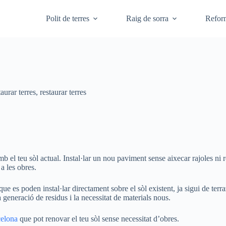
Polit de terres
Raig de sorra
Refor
taurar terres
,
restaurar terres
 el teu sòl actual. Instal·lar un nou paviment sense aixecar rajoles ni r
a les obres.
 que es poden instal·lar directament sobre el sòl existent, ja sigui de 
 generació de residus i la necessitat de materials nous.
celona
que pot renovar el teu sòl sense necessitat d’obres.