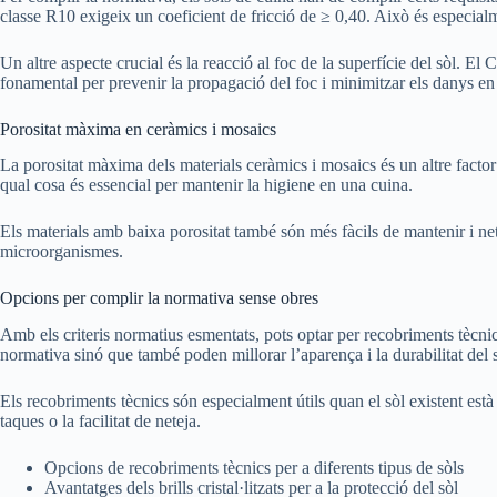
classe R10 exigeix un coeficient de fricció de ≥ 0,40. Això és especial
Un altre aspecte crucial és la reacció al foc de la superfície del sòl. E
fonamental per prevenir la propagació del foc i minimitzar els danys en
Porositat màxima en ceràmics i mosaics
La porositat màxima dels materials ceràmics i mosaics és un altre facto
qual cosa és essencial per mantenir la higiene en una cuina.
Els materials amb baixa porositat també són més fàcils de mantenir i net
microorganismes.
Opcions per complir la normativa sense obres
Amb els criteris normatius esmentats, pots optar per recobriments tècnic
normativa sinó que també poden millorar l’aparença i la durabilitat del s
Els recobriments tècnics són especialment útils quan el sòl existent està
taques o la facilitat de neteja.
Opcions de recobriments tècnics per a diferents tipus de sòls
Avantatges dels brills cristal·litzats per a la protecció del sòl