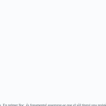
its. En primer lloc, és fonamental assegurar-se que el sòl tingui una r