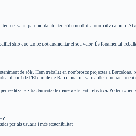
tenir el valor patrimonial del teu sòl complint la normativa alhora. Aix
edifici sinó que també pot augmentar el seu valor. És fonamental trebal
eniment de sòls. Hem treballat en nombrosos projectes a Barcelona, ren
rica al barri de l’Eixample de Barcelona, on vam aplicar un tractament de
per realitzar els tractaments de manera eficient i efectiva. Podem orient
es?
ies per als usuaris i més sostenibilitat.