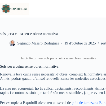
Omet al contingut
sols per a cuina sense obres: normativa
Segundo Masero Rodriguez
19 d'octubre de 2025
res
Inici
Reformes
sols per a cuina sense obres: normativa
Sols per a cuina sense obres: normativa
Renova la teva cuina sense necessitat d’obres: compleix la normativa amb
A més, podràs gaudir d’un sòl renovellat sense les molèsties associades 
La clau per aconseguir-ho és aplicar tractaments i recobriments tècnics
ràpids i econòmics, sinó que també són més sostenibles, ja que eviten la
Per exemple, a Expobrill ofereixen un servei de
polit de terrazzo a Bar