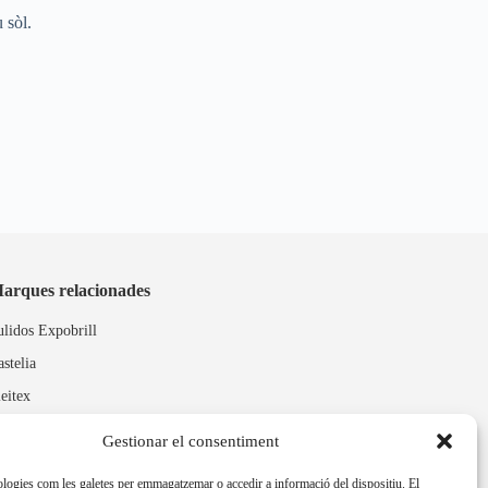
 sòl.
arques relacionades
ulidos Expobrill
astelia
leitex
Gestionar el consentiment
ologies com les galetes per emmagatzemar o accedir a informació del dispositiu. El