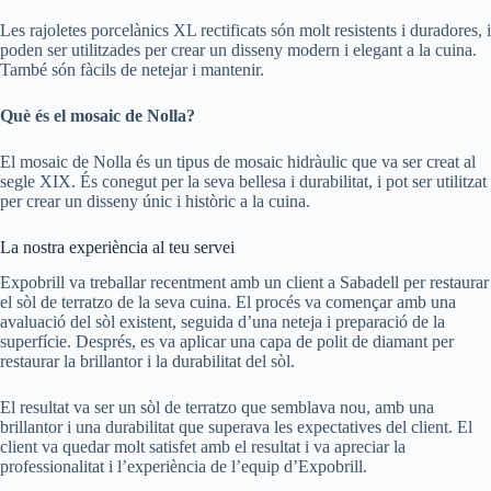
Les rajoletes porcelànics XL rectificats són molt resistents i duradores, i
poden ser utilitzades per crear un disseny modern i elegant a la cuina.
També són fàcils de netejar i mantenir.
Què és el mosaic de Nolla?
El mosaic de Nolla és un tipus de mosaic hidràulic que va ser creat al
segle XIX. És conegut per la seva bellesa i durabilitat, i pot ser utilitzat
per crear un disseny únic i històric a la cuina.
La nostra experiència al teu servei
Expobrill va treballar recentment amb un client a Sabadell per restaurar
el sòl de terratzo de la seva cuina. El procés va començar amb una
avaluació del sòl existent, seguida d’una neteja i preparació de la
superfície. Després, es va aplicar una capa de polit de diamant per
restaurar la brillantor i la durabilitat del sòl.
El resultat va ser un sòl de terratzo que semblava nou, amb una
brillantor i una durabilitat que superava les expectatives del client. El
client va quedar molt satisfet amb el resultat i va apreciar la
professionalitat i l’experiència de l’equip d’Expobrill.