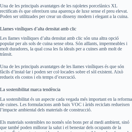
Una de les principals avantatges de les rajoletes porcelànics XL
rectificats és que ofereixen una aparença de luxe sense el preu elevat.
Poden ser utilitzades per crear un disseny modern i elegant a la cuina.
Llames viníliques d’alta densitat amb clic
Les llames viníliques d’alta densitat amb clic són una altra opció
popular per als sols de cuina sense obra. Són aïllants, impermeables i
molt duradores, la qual cosa les fa ideals per a cuines amb molt de
trànsit.
Una de les principals avantatges de les llames viníliques és que són
fàcils d’instal·lar i poden ser col·locades sobre el sòl existent. Això
redueix els costos i els temps d’execució.
La sostenibilitat marca tendència
La sostenibilitat és un aspecte cada vegada més important en la reforma
de cuines. Les formulacions amb baix VOC i àrids reciclats redueixen
l’impacte ambiental dels materials de construcció.
Els materials sostenibles no només són bons per al medi ambient, sinó
que també poden millorar la salut i el benestar dels ocupants de la