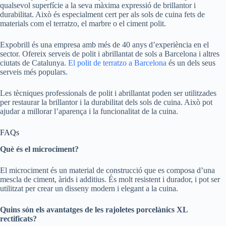
qualsevol superfície a la seva màxima expressió de brillantor i
durabilitat. Això és especialment cert per als sols de cuina fets de
materials com el terratzo, el marbre o el ciment polit.
Expobrill és una empresa amb més de 40 anys d’experiència en el
sector. Ofereix serveis de polit i abrillantat de sols a Barcelona i altres
ciutats de Catalunya.
El polit de terratzo a Barcelona
és un dels seus
serveis més populars.
Les tècniques professionals de polit i abrillantat poden ser utilitzades
per restaurar la brillantor i la durabilitat dels sols de cuina. Això pot
ajudar a millorar l’aparença i la funcionalitat de la cuina.
FAQs
Què és el microciment?
El microciment és un material de construcció que es composa d’una
mescla de ciment, àrids i additius. És molt resistent i durador, i pot ser
utilitzat per crear un disseny modern i elegant a la cuina.
Quins són els avantatges de les rajoletes porcelànics XL
rectificats?