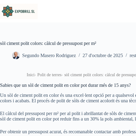
Omet al contingut
sòl ciment polit colors: càlcul de pressupost per m²
Segundo Masero Rodriguez
27 d'octubre de 2025
res
Inici
Polit de terres
sòl ciment polit colors: càlcul de pressup
Sabies que un sòl de ciment polit en color pot durar més de 15 anys?
Un sòl de ciment polit en color és una excel·lent opció per a qualsevol e
colors i acabats. El procés de polit de sòls de ciment acolorit és una tè
El càlcul del pressupost per m² per al polit i abrillantat de sòls de cimen
sòl de ciment polit en color pot reduir fins a un 30% la pols ambiental, l
Per obtenir un pressupost acurat, és recomanable contactar amb profess