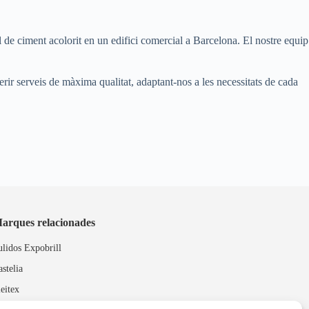
òl de ciment acolorit en un edifici comercial a Barcelona. El nostre equip
ferir serveis de màxima qualitat, adaptant-nos a les necessitats de cada
arques relacionades
ulidos Expobrill
astelia
leitex