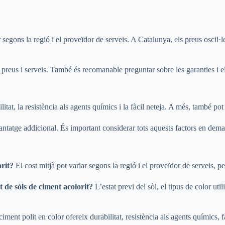
iar segons la regió i el proveïdor de serveis. A Catalunya, els preus osci
preus i serveis. També és recomanable preguntar sobre les garanties i el
itat, la resistència als agents químics i la fàcil neteja. A més, també pot
vantatge addicional. És important considerar tots aquests factors en deman
orit?
El cost mitjà pot variar segons la regió i el proveïdor de serveis, p
t de sòls de ciment acolorit?
L’estat previ del sòl, el tipus de color util
ment polit en color ofereix durabilitat, resistència als agents químics, fàc