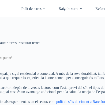
Polit de terres
Raig de sorra
Refor
taurar terres
,
restaurar terres
ost per m²
spai, ja sigui residencial o comercial. A més de la seva durabilitat, tamb
cnica que requereix experiència i coneixement per aconseguir els millors r
t acolorit depèn de diversos factors, com l’estat previ del sòl, el tipus de
a qual cosa és un avantatge addicional per a la salut i la neteja de l’espa
ionals experimentats en el sector, com
polit de sòls de ciment a Barcelo