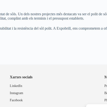
ntat de sòls. Un dels nostres projectes més destacats va ser el polit de s
tat, complint amb els terminis i el pressupost establerts.
urabilitat i la resistència del sòl polit. A Expobrill, ens comprometem a o
Xarxes socials
M
LinkedIn
P
Instagram
B
Facebook
P