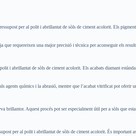
 pressupost per al polit i abrillantat de sòls de ciment acolorit. Els pigm
a que requereixen una major precisió i tècnica per aconseguir els resulta
olit i abrillantat de sòls de ciment acolorit. Els acabats diamant estàndard,
ls agents químics i la abrasió, mentre que l’acabat vitrificat pot oferir un
eva brillantor. Aquest procés pot ser especialment útil per a sòls que est
upost per al polit i abrillantat de sòls de ciment acolorit. És important as