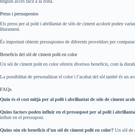
tinguin accés fàcil a la zona.
Preus i pressupostos
Els preus per al polit i abrillantat de sòls de ciment acolorit poden var
lliurament.
És important obtenir pressupostos de diferents proveïdors per comparar 
Beneficis del sòl de ciment polit en color
Un sòl de ciment polit en color ofereix diversos beneficis, com la durabil
La possibilitat de personalitzar el color i l’acabat del sòl també és un a
FAQs
Quin és el cost mitjà per al polit i abrillantat de sòls de ciment acol
Quins factors poden influir en el pressupost per al polit i abrillanta
influir en el pressupost.
Quins són els beneficis d’un sòl de ciment polit en color?
Un sòl de ci