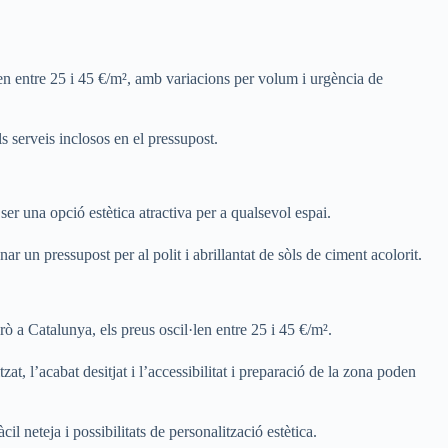
l·len entre 25 i 45 €/m², amb variacions per volum i urgència de
s serveis inclosos en el pressupost.
 ser una opció estètica atractiva per a qualsevol espai.
ar un pressupost per al polit i abrillantat de sòls de ciment acolorit.
erò a Catalunya, els preus oscil·len entre 25 i 45 €/m².
itzat, l’acabat desitjat i l’accessibilitat i preparació de la zona poden
il neteja i possibilitats de personalització estètica.