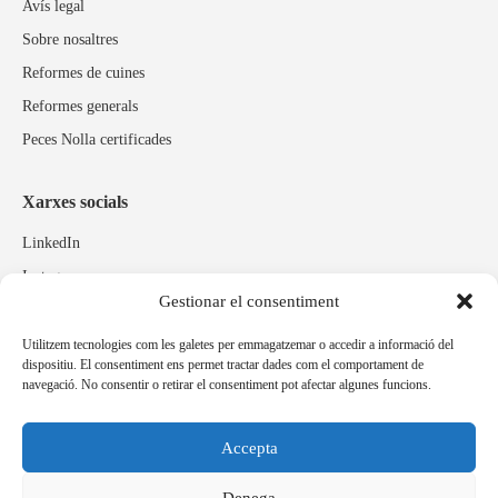
Avís legal
Sobre nosaltres
Reformes de cuines
Reformes generals
Peces Nolla certificades
Xarxes socials
LinkedIn
Instagram
Gestionar el consentiment
Facebook
Utilitzem tecnologies com les galetes per emmagatzemar o accedir a informació del
dispositiu. El consentiment ens permet tractar dades com el comportament de
Marques relacionades
navegació. No consentir o retirar el consentiment pot afectar algunes funcions.
Pulidos Expobrill
Bastelia
Accepta
Pleitex
Denega