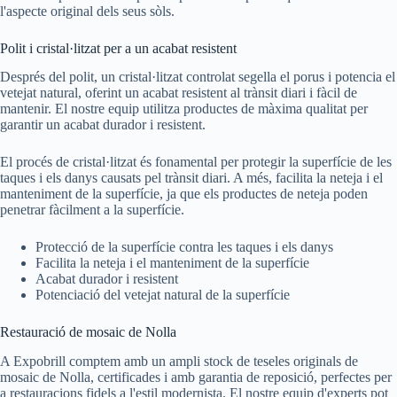
l'aspecte original dels seus sòls.
Polit i cristal·litzat per a un acabat resistent
Després del polit, un cristal·litzat controlat segella el porus i potencia el
vetejat natural, oferint un acabat resistent al trànsit diari i fàcil de
mantenir. El nostre equip utilitza productes de màxima qualitat per
garantir un acabat durador i resistent.
El procés de cristal·litzat és fonamental per protegir la superfície de les
taques i els danys causats pel trànsit diari. A més, facilita la neteja i el
manteniment de la superfície, ja que els productes de neteja poden
penetrar fàcilment a la superfície.
Protecció de la superfície contra les taques i els danys
Facilita la neteja i el manteniment de la superfície
Acabat durador i resistent
Potenciació del vetejat natural de la superfície
Restauració de mosaic de Nolla
A Expobrill comptem amb un ampli stock de teseles originals de
mosaic de Nolla, certificades i amb garantia de reposició, perfectes per
a restauracions fidels a l'estil modernista. El nostre equip d'experts pot