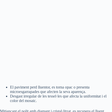
El paviment perd lluentor, es torna opac o presenta
microesgarrapades que afecten la seva aparença.
Desgast irregular de les tessel·les que afecta la uniformitat i el
color del mosaic.
Mitjançant el polit amb diamant i cristal·litzat, es recupera el lluent