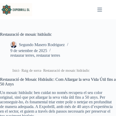
Omet al contingut
Restauració de mosaic hidràulic
Segundo Masero Rodriguez
9 de setembre de 2025
restaurar terres
,
restaurar terres
Inici
Raig de sorra
Restauració de mosaic hidràulic
Restauració de Mosaic Hidràulic: Com Allargar la seva Vida Útil fins a
50 Anys
Un mosaic hidràulic ben cuidat no només recupera el seu color
original, sinó que pot allargar la seva vida útil fins a 50 anys. Per
aconseguir-ho, és fonamental triar entre polir o netejar en profunditat
de manera adequada. A Expobrill, amb més de 40 anys d’experiència
en el sector, et guiem a través dels passos necessaris per preservar el
teu paviment històric.