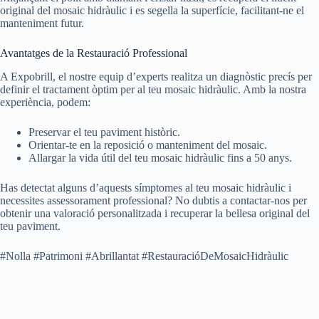
original del mosaic hidràulic i es segella la superfície, facilitant-ne el
manteniment futur.
Avantatges de la Restauració Professional
A Expobrill, el nostre equip d’experts realitza un diagnòstic precís per
definir el tractament òptim per al teu mosaic hidràulic. Amb la nostra
experiència, podem:
Preservar el teu paviment històric.
Orientar-te en la reposició o manteniment del mosaic.
Allargar la vida útil del teu mosaic hidràulic fins a 50 anys.
Has detectat alguns d’aquests símptomes al teu mosaic hidràulic i
necessites assessorament professional? No dubtis a contactar-nos per
obtenir una valoració personalitzada i recuperar la bellesa original del
teu paviment.
#Nolla #Patrimoni #Abrillantat #RestauracióDeMosaicHidràulic