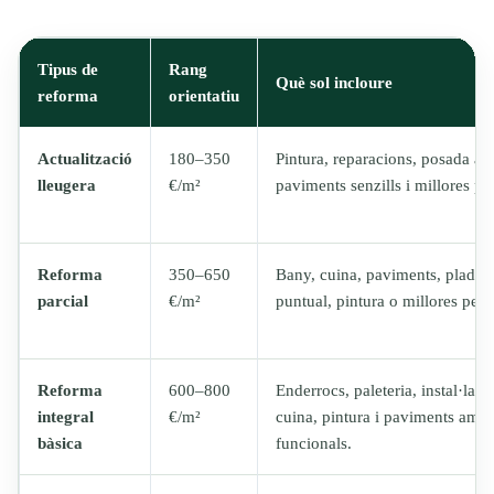
Tipus de
Rang
Què sol incloure
reforma
orientatiu
Actualització
180–350
Pintura, reparacions, posada a 
lleugera
€/m²
paviments senzills i millores pu
Reforma
350–650
Bany, cuina, paviments, pladur, 
parcial
€/m²
puntual, pintura o millores per 
Reforma
600–800
Enderrocs, paleteria, instal·laci
integral
€/m²
cuina, pintura i paviments amb 
bàsica
funcionals.