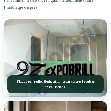
s’il·luminen les estances i quin manteniment tindrà
l’habitatge després.
Pladur per redistribuir, aïllar, crear sostres i ocultar
instal·lacions.