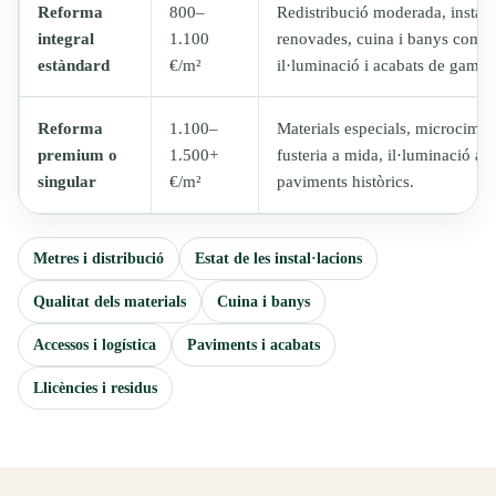
Reforma
800–
Redistribució moderada, instal·
integral
1.100
renovades, cuina i banys compl
estàndard
€/m²
il·luminació i acabats de gamm
Reforma
1.100–
Materials especials, microcimen
premium o
1.500+
fusteria a mida, il·luminació a
singular
€/m²
paviments històrics.
Metres i distribució
Estat de les instal·lacions
Qualitat dels materials
Cuina i banys
Accessos i logística
Paviments i acabats
Llicències i residus