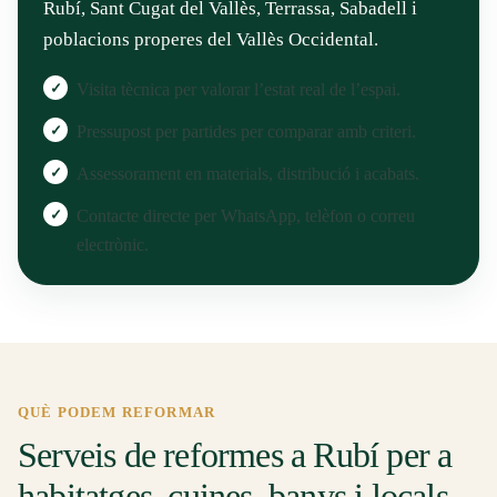
Rubí, Sant Cugat del Vallès, Terrassa, Sabadell i
poblacions properes del Vallès Occidental.
Visita tècnica per valorar l’estat real de l’espai.
Pressupost per partides per comparar amb criteri.
Assessorament en materials, distribució i acabats.
Contacte directe per WhatsApp, telèfon o correu
electrònic.
QUÈ PODEM REFORMAR
Serveis de reformes a Rubí per a
habitatges, cuines, banys i locals