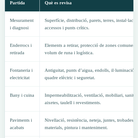
Partida
Què es revisa
Mesurament
Superfície, distribució, parets, terres, instal·lacio
i diagnosi
accessos i punts crítics.
Enderrocs i
Elements a retirar, protecció de zones comunes,
retirada
volum de runa i logística.
Fontaneria i
Antiguitat, punts d’aigua, endolls, il·luminació,
electricitat
quadre elèctric i seguretat.
Bany i cuina
Impermeabilització, ventilació, mobiliari, sanitar
aixetes, taulell i revestiments.
Paviments i
Nivellació, resistència, neteja, juntes, trobades e
acabats
materials, pintura i manteniment.