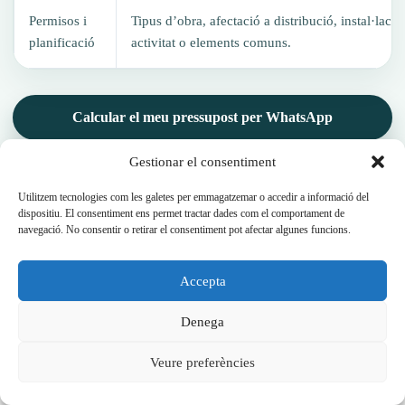
Permisos i
Tipus d’obra, afectació a distribució, instal·lacio
planificació
activitat o elements comuns.
Calcular el meu pressupost per WhatsApp
Gestionar el consentiment
Veure guia de preus
Utilitzem tecnologies com les galetes per emmagatzemar o accedir a informació del
dispositiu. El consentiment ens permet tractar dades com el comportament de
navegació. No consentir o retirar el consentiment pot afectar algunes funcions.
BANYS I CUINES
Accepta
Reformes de banys i cuines a Reus
Denega
amb solucions pràctiques
Veure preferències
Bany i cuina solen ser les estances que més influeixen en