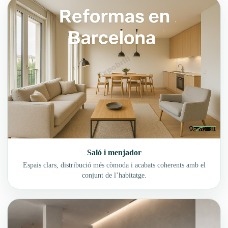
Saló i menjador
Espais clars, distribució més còmoda i acabats coherents amb el
conjunt de l’habitatge.