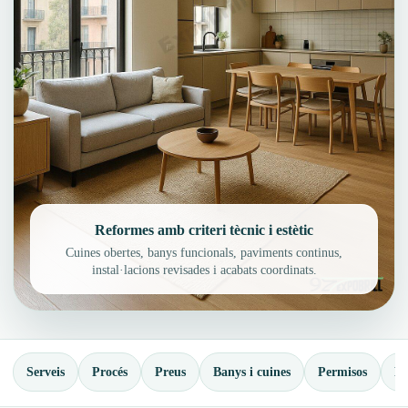
Reformes amb criteri tècnic i estètic
Cuines obertes, banys funcionals, paviments continus,
instal·lacions revisades i acabats coordinats.
Serveis
Procés
Preus
Banys i cuines
Permisos
Pr