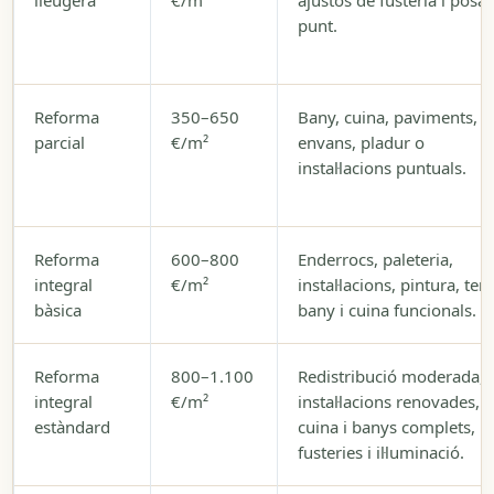
lleugera
€/m²
ajustos de fusteria i posa
punt.
Reforma
350–650
Bany, cuina, paviments,
parcial
€/m²
envans, pladur o
instal·lacions puntuals.
Reforma
600–800
Enderrocs, paleteria,
integral
€/m²
instal·lacions, pintura, terr
bàsica
bany i cuina funcionals.
Reforma
800–1.100
Redistribució moderada,
integral
€/m²
instal·lacions renovades,
estàndard
cuina i banys complets,
fusteries i il·luminació.