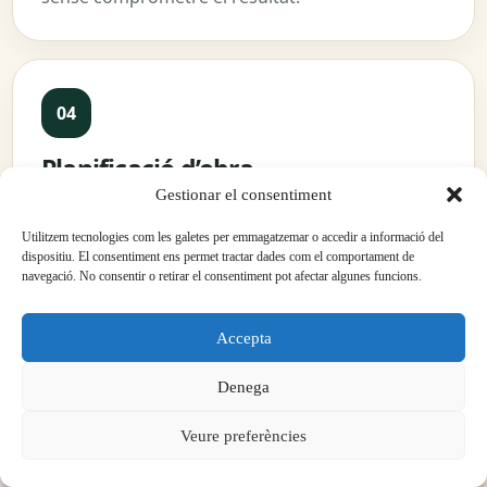
Planificació d’obra
Ordenem fases, oficis, entregues de material,
Gestionar el consentiment
temps d’assecat, protecció de zones comunes i
Utilitzem tecnologies com les galetes per emmagatzemar o accedir a informació del
treballs que s’han d’executar en una seqüència
dispositiu. El consentiment ens permet tractar dades com el comportament de
navegació. No consentir o retirar el consentiment pot afectar algunes funcions.
concreta.
Accepta
Denega
Veure preferències
Execució i seguiment
Controlem avanç, trobades, nivells, instal·lacions,