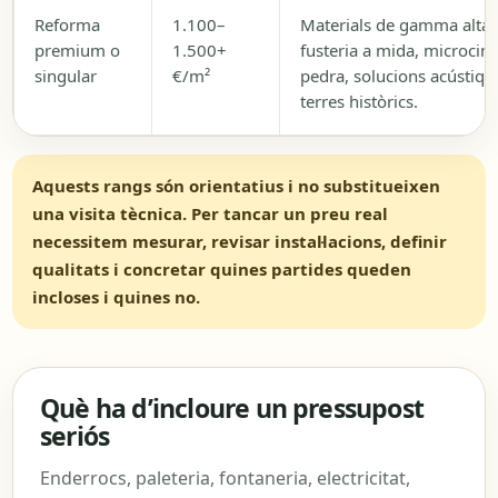
Reforma
1.100–
Materials de gamma alta,
premium o
1.500+
fusteria a mida, microcim
singular
€/m²
pedra, solucions acústiqu
terres històrics.
Aquests rangs són orientatius i no substitueixen
una visita tècnica. Per tancar un preu real
necessitem mesurar, revisar instal·lacions, definir
qualitats i concretar quines partides queden
incloses i quines no.
Què ha d’incloure un pressupost
seriós
Enderrocs, paleteria, fontaneria, electricitat,