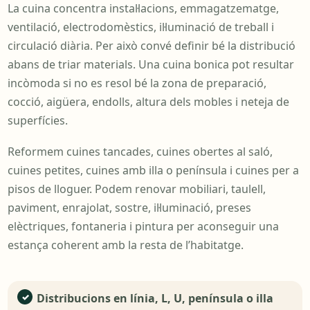
La cuina concentra instal·lacions, emmagatzematge,
ventilació, electrodomèstics, il·luminació de treball i
circulació diària. Per això convé definir bé la distribució
abans de triar materials. Una cuina bonica pot resultar
incòmoda si no es resol bé la zona de preparació,
cocció, aigüera, endolls, altura dels mobles i neteja de
superfícies.
Reformem cuines tancades, cuines obertes al saló,
cuines petites, cuines amb illa o península i cuines per a
pisos de lloguer. Podem renovar mobiliari, taulell,
paviment, enrajolat, sostre, il·luminació, preses
elèctriques, fontaneria i pintura per aconseguir una
estança coherent amb la resta de l’habitatge.
Distribucions en línia, L, U, península o illa