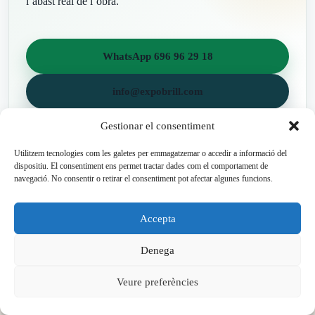
l’abast real de l’obra.
WhatsApp 696 96 29 18
info@expobrill.com
Gestionar el consentiment
Utilitzem tecnologies com les galetes per emmagatzemar o accedir a informació del
dispositiu. El consentiment ens permet tractar dades com el comportament de
navegació. No consentir o retirar el consentiment pot afectar algunes funcions.
Preguntes freqüents
Accepta
Dubtes habituals sobre reformes
Denega
integrals a Esplugues de Llobregat
Veure preferències
Aquestes respostes t’ajudaran a preparar millor la teva