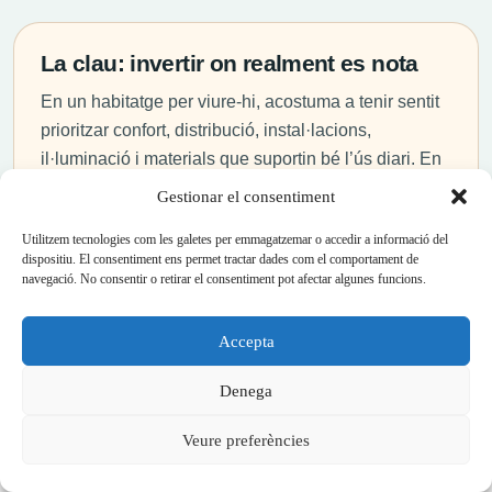
La clau: invertir on realment es nota
En un habitatge per viure-hi, acostuma a tenir sentit
prioritzar confort, distribució, instal·lacions,
il·luminació i materials que suportin bé l’ús diari. En
un habitatge per llogar o vendre, convé actuar en
Gestionar el consentiment
cuina, bany, pintura, terres i remats que milloren la
Utilitzem tecnologies com les galetes per emmagatzemar o accedir a informació del
primera impressió i redueixen el manteniment.
dispositiu. El consentiment ens permet tractar dades com el comportament de
navegació. No consentir o retirar el consentiment pot afectar algunes funcions.
En tots dos casos, una reforma ben enfocada evita
gastar en canvis de poc impacte i concentra el
Accepta
pressupost en allò que aporta seguretat, funcionalitat
i valor.
Denega
Veure preferències