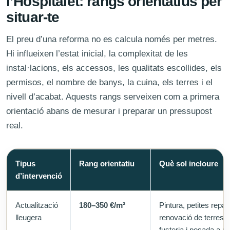
l’Hospitalet: rangs orientatius per
situar-te
El preu d’una reforma no es calcula només per metres.
Hi influeixen l’estat inicial, la complexitat de les
instal·lacions, els accessos, les qualitats escollides, els
permisos, el nombre de banys, la cuina, els terres i el
nivell d’acabat. Aquests rangs serveixen com a primera
orientació abans de mesurar i preparar un pressupost
real.
Tipus
Rang orientatiu
Què sol incloure
d’intervenció
Actualització
180–350 €/m²
Pintura, petites repa
lleugera
renovació de terres, 
fusteria i posada a pu