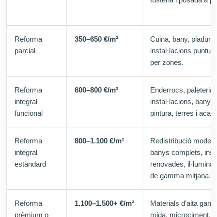
Reforma
350–650 €/m²
Cuina, bany, pladur,
parcial
instal·lacions puntual
per zones.
Reforma
600–800 €/m²
Enderrocs, paleteria,
integral
instal·lacions, bany o
funcional
pintura, terres i acab
Reforma
800–1.100 €/m²
Redistribució modera
integral
banys complets, insta
estàndard
renovades, il·luminac
de gamma mitjana.
Reforma
1.100–1.500+ €/m²
Materials d’alta gamm
prèmium o
mida, microciment, p