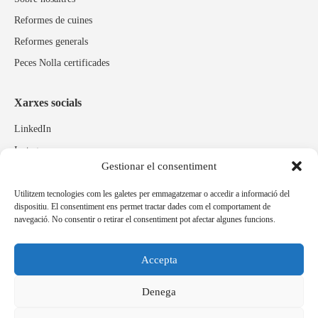
Reformes de cuines
Reformes generals
Peces Nolla certificades
Xarxes socials
LinkedIn
Instagram
Gestionar el consentiment
Facebook
Utilitzem tecnologies com les galetes per emmagatzemar o accedir a informació del
dispositiu. El consentiment ens permet tractar dades com el comportament de
Marques relacionades
navegació. No consentir o retirar el consentiment pot afectar algunes funcions.
Pulidos Expobrill
Bastelia
Accepta
Pleitex
Denega