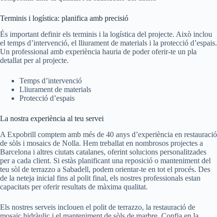
Terminis i logística: planifica amb precisió
És important definir els terminis i la logística del projecte. Això inclou
el temps d’intervenció, el lliurament de materials i la protecció d’espais.
Un professional amb experiència hauria de poder oferir-te un pla
detallat per al projecte.
Temps d’intervenció
Lliurament de materials
Protecció d’espais
La nostra experiència al teu servei
A Expobrill comptem amb més de 40 anys d’experiència en restauració
de sòls i mosaics de Nolla. Hem treballat en nombrosos projectes a
Barcelona i altres ciutats catalanes, oferint solucions personalitzades
per a cada client. Si estàs planificant una reposició o manteniment del
teu sòl de terrazzo a Sabadell, podem orientar-te en tot el procés. Des
de la neteja inicial fins al polit final, els nostres professionals estan
capacitats per oferir resultats de màxima qualitat.
Els nostres serveis inclouen el polit de terrazzo, la restauració de
mosaic hidràulic i el manteniment de sòls de marbre. Confia en la