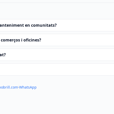
 manteniment en comunitats?
 comerços i oficines?
pat?
pobrill.com
·
WhatsApp