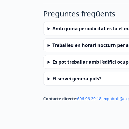
Preguntes freqüents
Amb quina periodicitat es fa el
Treballeu en horari nocturn per a
Es pot treballar amb l’edifici ocu
El servei genera pols?
Contacte directe:
696 96 29 18
·
expobrill@ex