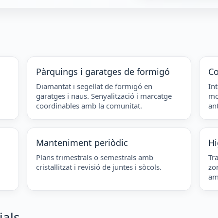
Pàrquings i garatges de formigó
Co
Diamantat i segellat de formigó en
Int
garatges i naus. Senyalització i marcatge
mob
coordinables amb la comunitat.
an
Manteniment periòdic
Hi
Plans trimestrals o semestrals amb
Tra
cristal·litzat i revisió de juntes i sòcols.
zo
am
ials