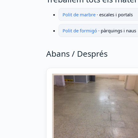
Polit de marbre
· escales i portals
Polit de formigó
· pàrquings i naus
Abans / Després