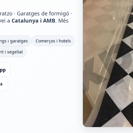
ratzo · Garatges de formigó ·
vei a
Catalunya i AMB
. Més
ngs i garatges
Comerços i hotels
nt i segellat
pp
 →