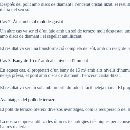
Després del polit amb discs de diamant i l’encerat cristal·litzat, el result
diària del seu sòl.
Cas 2: Àtic amb sòl molt desgastat
Un altre cas va ser el d’un àtic amb un sòl de terrazo molt desgastat, am
amb discs de diamant i el segellat antilliscant.
El resultat va ser una transformació completa del sòl, amb un realç de les
Cas 3: Bany de 15 m² amb alts nivells d’humitat
En aquest cas, el propietari d’un bany de 15 m² amb alts nivells d’humita
neteja prèvia, el polit amb discs de diamant i l’encerat cristal·litzat.
El resultat va ser un sòl amb un brill durador i fàcil neteja diària. El pr
Avantatges del polit de terrazo
El polit de terrazo ofereix diversos avantatges, com la recuperació del br
La nostra empresa utilitza les últimes tecnologies i tècniques per aconse
i altres materials.