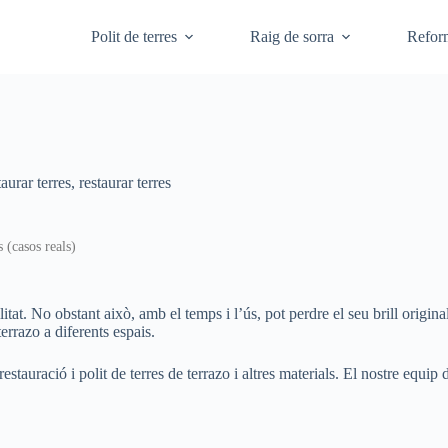
Polit de terres
Raig de sorra
Refor
taurar terres
,
restaurar terres
s (casos reals)
litat. No obstant això, amb el temps i l’ús, pot perdre el seu brill origin
errazo a diferents espais.
auració i polit de terres de terrazo i altres materials. El nostre equip d