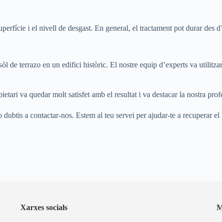
perfície i el nivell de desgast. En general, el tractament pot durar des d
 de terrazo en un edifici històric. El nostre equip d’experts va utilitzar 
pietari va quedar molt satisfet amb el resultat i va destacar la nostra profe
ubtis a contactar-nos. Estem al teu servei per ajudar-te a recuperar el br
Xarxes socials
M