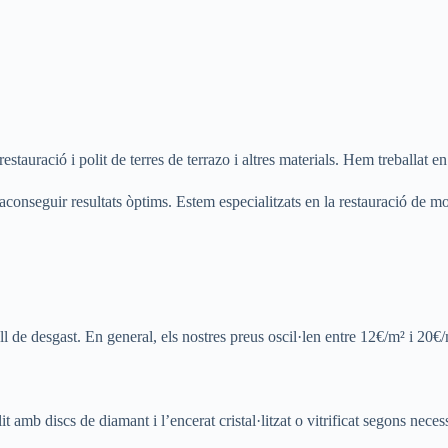
tauració i polit de terres de terrazo i altres materials. Hem treballat 
 aconseguir resultats òptims. Estem especialitzats en la restauració de mo
ell de desgast. En general, els nostres preus oscil·len entre 12€/m² i 20€/
t amb discs de diamant i l’encerat cristal·litzat o vitrificat segons necess