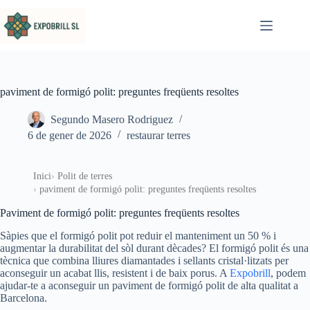
Omet al contingut
paviment de formigó polit: preguntes freqüents resoltes
Segundo Masero Rodriguez
6 de gener de 2026
restaurar terres
Inici
Polit de terres
paviment de formigó polit: preguntes freqüents resoltes
Paviment de formigó polit: preguntes freqüents resoltes
Sàpies que el formigó polit pot reduir el manteniment un 50 % i
augmentar la durabilitat del sòl durant dècades? El formigó polit és una
tècnica que combina lliures diamantades i sellants cristal·litzats per
aconseguir un acabat llis, resistent i de baix porus. A
Expobrill
, podem
ajudar-te a aconseguir un paviment de formigó polit de alta qualitat a
Barcelona.